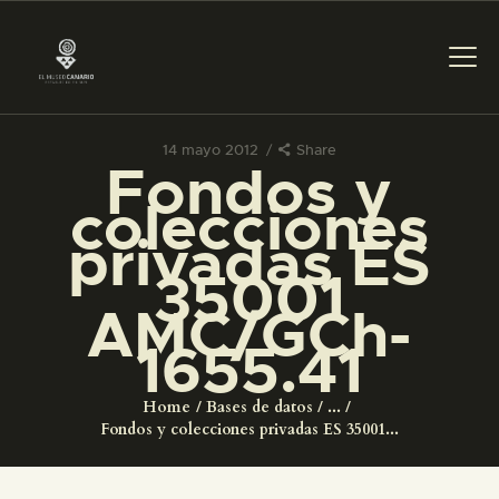
14 mayo 2012
Share
Fondos y
PREPARAR LA VISITA
colecciones
privadas ES
ACTIVIDADES
35001
AMC/GCh-
█
1655.41
EL MUSEO
Home
Bases de datos
...
Fondos y colecciones privadas ES 35001...
COLECCIONES