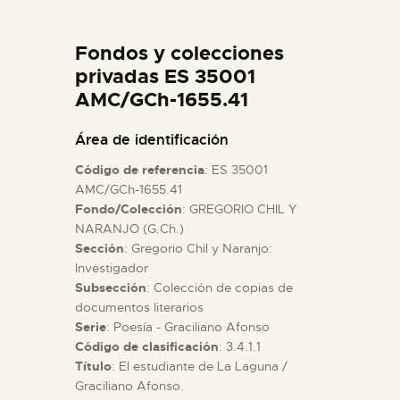
DIDÁCTICA
Fondos y colecciones
ESPAÑOL
privadas ES 35001
AMC/GCh-1655.41
PREPARAR LA VISITA
Área de identificación
Código de referencia
: ES 35001
ACTIVIDADES
AMC/GCh-1655.41
Fondo/Colección
: GREGORIO CHIL Y
NARANJO (G.Ch.)
█
Sección
: Gregorio Chil y Naranjo:
Investigador
EL MUSEO
Subsección
: Colección de copias de
documentos literarios
Serie
: Poesía - Graciliano Afonso
COLECCIONES
Código de clasificación
: 3.4.1.1
Título
: El estudiante de La Laguna /
Graciliano Afonso.
DIDÁCTICA