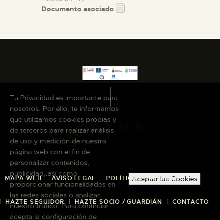
Documento asociado
Tu Privacidad es importante para
nosotros. Por ello, te informamos
que utilizamos cookies propias y
de terceros para realizar análisis
de uso y medición de nuestra
página web con el fin de
personalizar contenidos,
publicidad, así como
MAPA WEB
AVISO LEGAL
POLÍTICA DE COOKIES
Aceptar las Cookies
proporcionar funcionalidades en
las redes sociales o analizar
HAZTE SEGUIDOR
HAZTE SOCIO / GUARDIÁN
CONTACTO
nuestro tráfico. Para continuar
acepta la configuración de