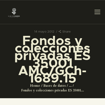
14 mayo 2012
Share
Fondos y
PREPARAR LA VISITA
colecciones
privadas ES
ACTIVIDADES
35001
AMC/GCh-
█
1689.15
EL MUSEO
Home
Bases de datos
...
Fondos y colecciones privadas ES 35001...
COLECCIONES