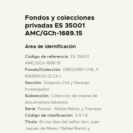
DIDÁCTICA
Fondos y colecciones
ESPAÑOL
privadas ES 35001
AMC/GCh-1689.15
PREPARAR LA VISITA
Área de identificación
Código de referencia
: ES 35001
ACTIVIDADES
AMC/GCh-1689.15
Fondo/Colección
: GREGORIO CHIL Y
NARANJO (G.Ch.)
█
Sección
: Gregorio Chil y Naranjo:
Investigador
EL MUSEO
Subsección
: Colección de copias de
documentos literarios
Serie
: Poesía - Rafael Bento y Travieso
COLECCIONES
Código de clasificación
: 3.4.1.6
Título
: En los días del señor don Juan
Jaques de Mesa / Rafael Bento y
DIDÁCTICA