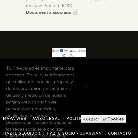
de Juan Padilla (I-F-10)
Documento asociado
Tu Privacidad es importante para
nosotros. Por ello, te informamos
que utilizamos cookies propias y
de terceros para realizar análisis
de uso y medición de nuestra
página web con el fin de
personalizar contenidos,
publicidad, así como
MAPA WEB
AVISO LEGAL
POLÍTICA DE COOKIES
Aceptar las Cookies
proporcionar funcionalidades en
las redes sociales o analizar
HAZTE SEGUIDOR
HAZTE SOCIO / GUARDIÁN
CONTACTO
nuestro tráfico. Para continuar