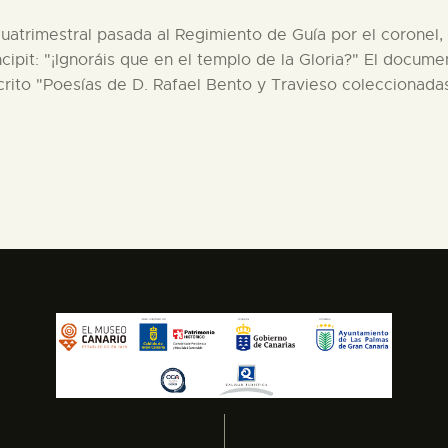
a cuatrimestral pasada al Regimiento de Guía por el corone
cipit: "¡Ignoráis que en el templo de la Gloria?" El docum
ito "Poesías de D. Rafael Bento y Travieso coleccionadas