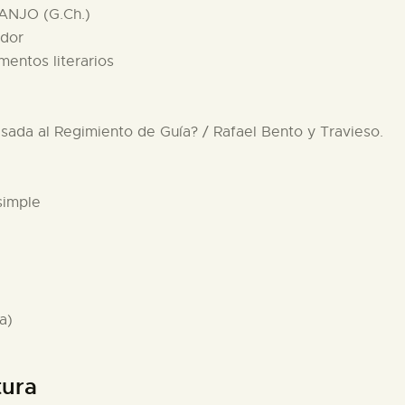
ANJO (G.Ch.)
ador
mentos literarios
pasada al Regimiento de Guía? / Rafael Bento y Travieso.
simple
a)
tura