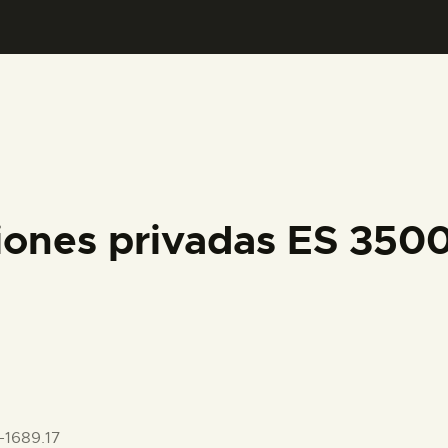
PREPARAR LA VISITA
ACTIVIDADES
█
EL MUSEO
iones privadas ES 35
COLECCIONES
DIDÁCTICA
ESPAÑOL
-1689.17