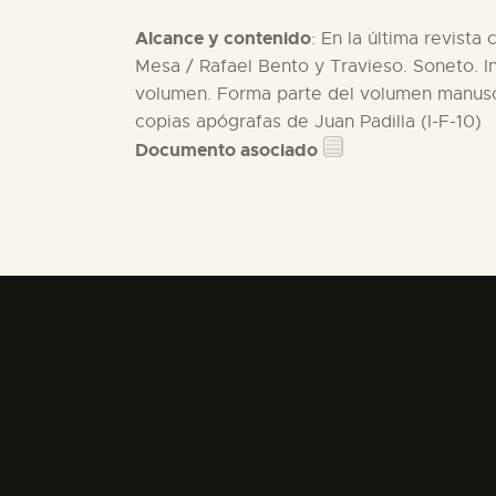
Alcance y contenido
: En la última revist
Mesa / Rafael Bento y Travieso. Soneto. In
volumen. Forma parte del volumen manuscr
copias apógrafas de Juan Padilla (I-F-10)
Documento asociado