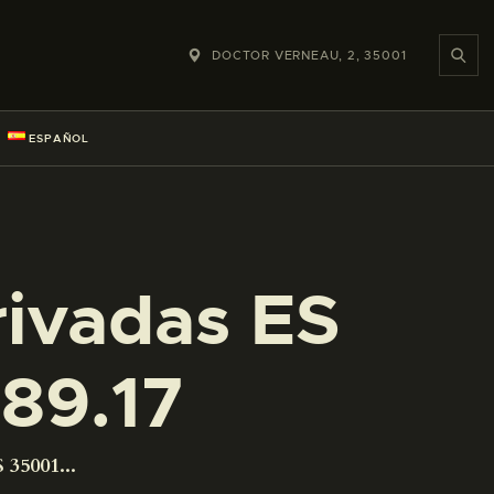
DOCTOR VERNEAU, 2, 35001
ESPAÑOL
rivadas ES
89.17
 35001...