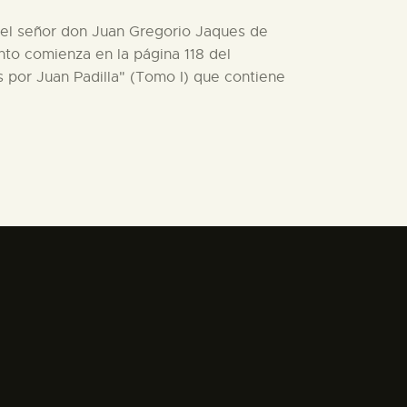
l, el señor don Juan Gregorio Jaques de
ento comienza en la página 118 del
 por Juan Padilla" (Tomo I) que contiene