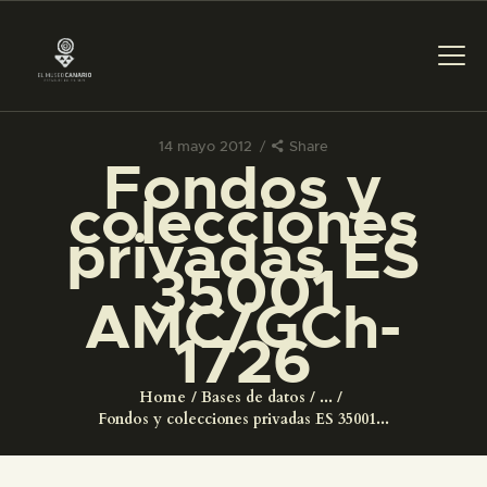
14 mayo 2012
Share
Fondos y
PREPARAR LA VISITA
colecciones
privadas ES
ACTIVIDADES
35001
AMC/GCh-
█
1726
EL MUSEO
Home
Bases de datos
...
Fondos y colecciones privadas ES 35001...
COLECCIONES