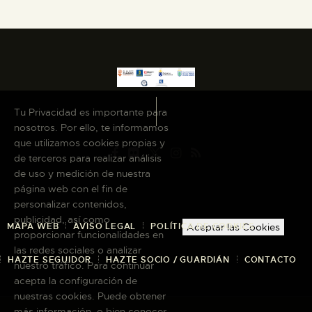
Tu Privacidad es importante para
nosotros. Por ello, te informamos
que utilizamos cookies propias y
de terceros para realizar análisis
de uso y medición de nuestra
página web con el fin de
personalizar contenidos,
publicidad, así como
MAPA WEB
AVISO LEGAL
POLÍTICA DE COOKIES
Aceptar las Cookies
proporcionar funcionalidades en
las redes sociales o analizar
HAZTE SEGUIDOR
HAZTE SOCIO / GUARDIÁN
CONTACTO
nuestro tráfico. Para continuar
acepta la configuración de
nuestras cookies. Puede obtener
más información, o bien conocer