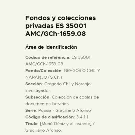
DIDÁCTICA
Fondos y colecciones
ESPAÑOL
privadas ES 35001
AMC/GCh-1659.08
PREPARAR LA VISITA
Área de identificación
Código de referencia
: ES 35001
ACTIVIDADES
AMC/GCh-1659.08
Fondo/Colección
: GREGORIO CHIL Y
NARANJO (G.Ch.)
█
Sección
: Gregorio Chil y Naranjo:
Investigador
EL MUSEO
Subsección
: Colección de copias de
documentos literarios
Serie
: Poesía - Graciliano Afonso
COLECCIONES
Código de clasificación
: 3.4.1.1
Título
: [Murió Déniz y al instante] /
Graciliano Afonso.
DIDÁCTICA