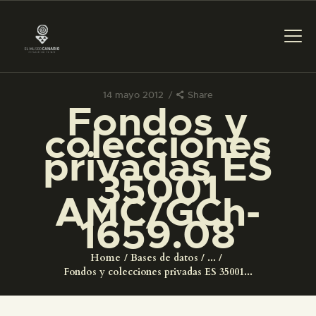
14 mayo 2012
Share
Fondos y
PREPARAR LA VISITA
colecciones
privadas ES
ACTIVIDADES
35001
AMC/GCh-
█
1659.08
EL MUSEO
Home
Bases de datos
...
Fondos y colecciones privadas ES 35001...
COLECCIONES