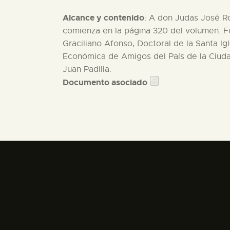
Alcance y contenido
: A don Judas José Ro
comienza en la página 320 del volumen. Fo
Graciliano Afonso, Doctoral de la Santa Ig
Económica de Amigos del País de la Ciuda
Juan Padilla.
Documento asociado