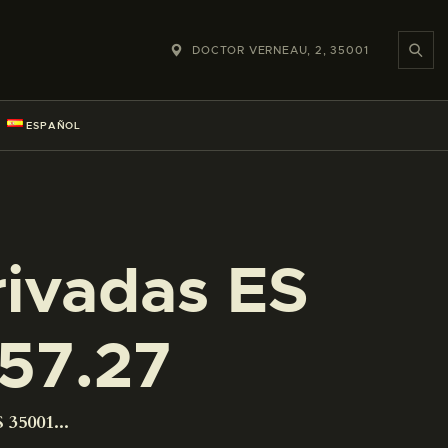
DOCTOR VERNEAU, 2, 35001
ESPAÑOL
rivadas ES
57.27
 35001...