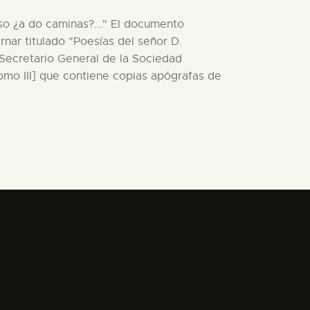
so ¿a do caminas?..." El documento
nar titulado "Poesías del señor D.
 Secretario General de la Sociedad
omo III] que contiene copias apógrafas de