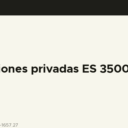
PREPARAR LA VISITA
ACTIVIDADES
█
EL MUSEO
iones privadas ES 35
COLECCIONES
DIDÁCTICA
ESPAÑOL
-1657.27