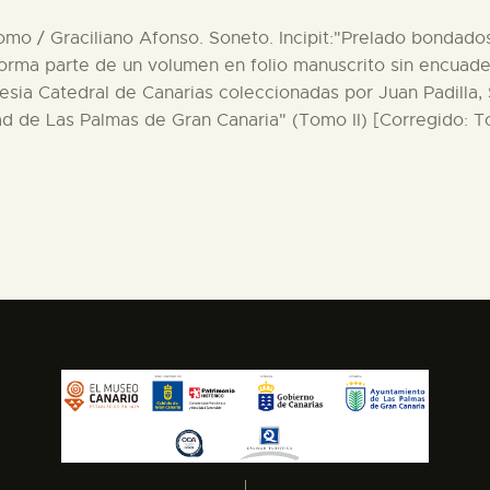
mo / Graciliano Afonso. Soneto. Incipit:"Prelado bondado
rma parte de un volumen en folio manuscrito sin encuader
lesia Catedral de Canarias coleccionadas por Juan Padilla,
d de Las Palmas de Gran Canaria" (Tomo II) [Corregido: T