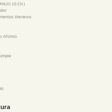
ANJO (G.Ch.)
ador
mentos literarios
o Afonso.
simple
a)
tura