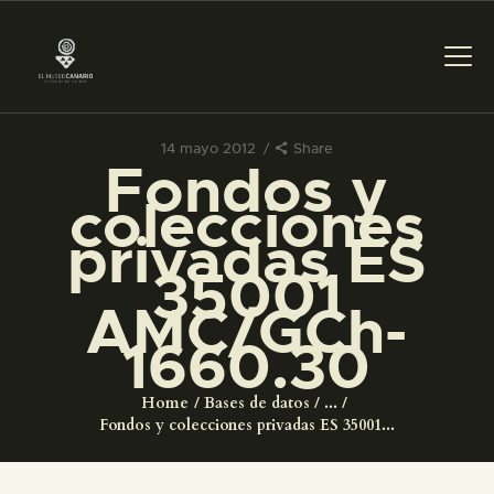
14 mayo 2012
Share
Fondos y
PREPARAR LA VISITA
colecciones
privadas ES
ACTIVIDADES
35001
AMC/GCh-
█
1660.30
EL MUSEO
Home
Bases de datos
...
Fondos y colecciones privadas ES 35001...
COLECCIONES