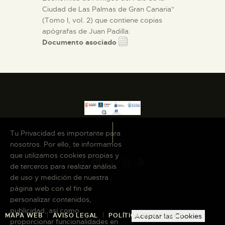
Ciudad de Las Palmas de Gran Canaria"
(Tomo I, vol. 2) que contiene copias
apógrafas de Juan Padilla.
Documento asociado
Tu Privacidad es importante para
nosotros. Por ello, te informamos
que utilizamos cookies propias y
de terceros para realizar análisis
de uso y medición de nuestra
página web con el fin de
personalizar contenidos,
publicidad, así como
MAPA WEB
AVISO LEGAL
POLÍTICA DE COOKIES
Aceptar las Cookies
proporcionar funcionalidades en