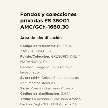
DIDÁCTICA
Fondos y colecciones
ESPAÑOL
privadas ES 35001
AMC/GCh-1660.30
PREPARAR LA VISITA
Área de identificación
Código de referencia
: ES 35001
ACTIVIDADES
AMC/GCh-1660.30
Fondo/Colección
: GREGORIO CHIL Y
NARANJO (G.Ch.)
█
Sección
: Gregorio Chil y Naranjo:
Investigador
EL MUSEO
Subsección
: Colección de copias de
documentos literarios
Serie
: Poesía - Graciliano Afonso
COLECCIONES
Código de clasificación
: 3.4.1.1
Título
: La posada / Graciliano Afonso.
Fechas
: Siglo XIX [1848.Agosto.29]
DIDÁCTICA