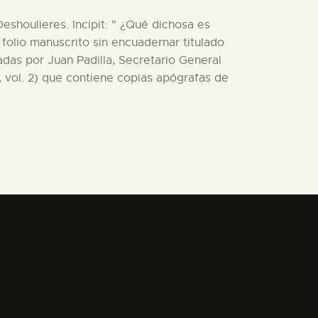
Deshoulieres. Incipit: " ¿Qué dichosa es
olio manuscrito sin encuadernar titulado
adas por Juan Padilla, Secretario General
 vol. 2) que contiene copias apógrafas de