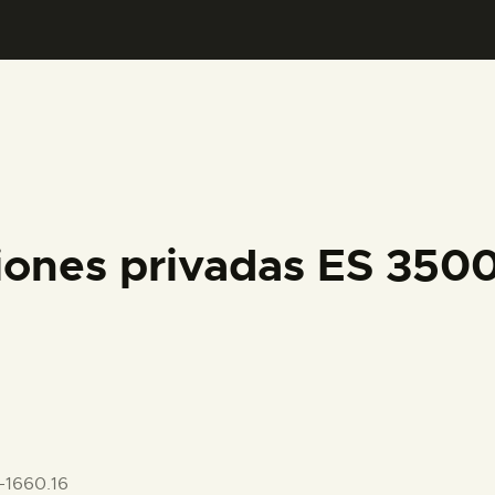
PREPARAR LA VISITA
ACTIVIDADES
█
EL MUSEO
iones privadas ES 35
COLECCIONES
DIDÁCTICA
ESPAÑOL
-1660.16