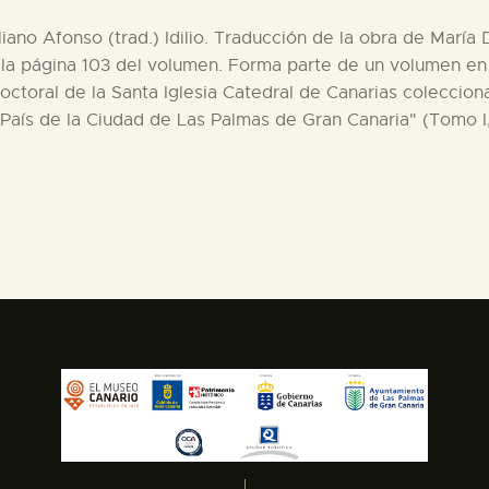
liano Afonso (trad.) Idilio. Traducción de la obra de María 
la página 103 del volumen. Forma parte de un volumen en f
octoral de la Santa Iglesia Catedral de Canarias coleccion
aís de la Ciudad de Las Palmas de Gran Canaria" (Tomo I,