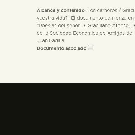
Alcance y contenido
: Los carneros / Graci
vuestra vida?" El documento comienza en 
"Poesías del señor D. Graciliano Afonso, D
de la Sociedad Económica de Amigos del P
Juan Padilla.
Documento asociado