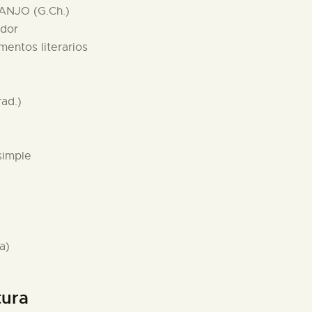
ANJO (G.Ch.)
ador
mentos literarios
rad.)
simple
a)
tura