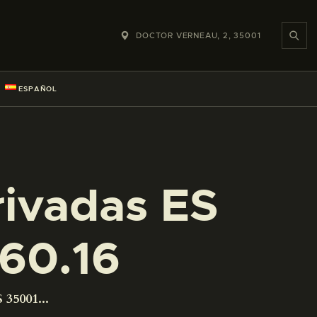
DOCTOR VERNEAU, 2, 35001
ESPAÑOL
rivadas ES
60.16
 35001...