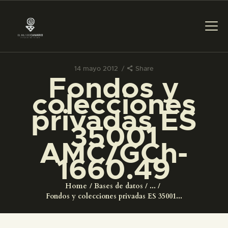
14 mayo 2012
Share
Fondos y
PREPARAR LA VISITA
colecciones
privadas ES
ACTIVIDADES
35001
AMC/GCh-
█
1660.49
EL MUSEO
Home
Bases de datos
...
Fondos y colecciones privadas ES 35001...
COLECCIONES