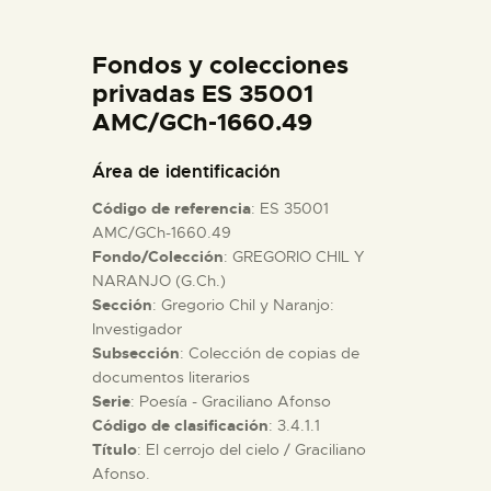
DIDÁCTICA
Fondos y colecciones
ESPAÑOL
privadas ES 35001
AMC/GCh-1660.49
PREPARAR LA VISITA
Área de identificación
Código de referencia
: ES 35001
ACTIVIDADES
AMC/GCh-1660.49
Fondo/Colección
: GREGORIO CHIL Y
NARANJO (G.Ch.)
█
Sección
: Gregorio Chil y Naranjo:
Investigador
EL MUSEO
Subsección
: Colección de copias de
documentos literarios
Serie
: Poesía - Graciliano Afonso
COLECCIONES
Código de clasificación
: 3.4.1.1
Título
: El cerrojo del cielo / Graciliano
Afonso.
DIDÁCTICA