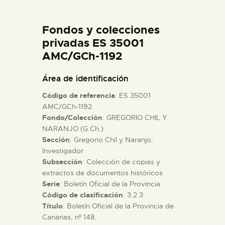
DIDÁCTICA
Fondos y colecciones
ESPAÑOL
privadas ES 35001
AMC/GCh-1192
PREPARAR LA VISITA
Área de identificación
Código de referencia
: ES 35001
ACTIVIDADES
AMC/GCh-1192
Fondo/Colección
: GREGORIO CHIL Y
NARANJO (G.Ch.)
█
Sección
: Gregorio Chil y Naranjo:
Investigador
EL MUSEO
Subsección
: Colección de copias y
extractos de documentos históricos
Serie
: Boletín Oficial de la Provincia
COLECCIONES
Código de clasificación
: 3.2.3
Título
: Boletín Oficial de la Provincia de
Canarias, nº 148.
DIDÁCTICA