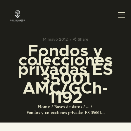
14 mayo 2012
Share
Fondos y
PREPARAR LA VISITA
colecciones
privadas ES
ACTIVIDADES
35001
AMC/GCh-
█
1192
EL MUSEO
Home
Bases de datos
...
Fondos y colecciones privadas ES 35001...
COLECCIONES