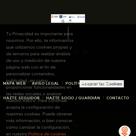
Tu Privacidad es importante para
nosotros. Por ello, te informamos
que utilizamos cookies propias y
de terceros para realizar análisis
de uso y medición de nuestra
página web con el fin de
personalizar contenidos,
publicidad, así como
MAPA WEB
AVISO LEGAL
POLÍTICA DE COOKIES
Aceptar las Cookies
proporcionar funcionalidades en
las redes sociales o analizar
HAZTE SEGUIDOR
HAZTE SOCIO / GUARDIÁN
CONTACTO
nuestro tráfico. Para continuar
acepta la configuración de
nuestras cookies. Puede obtener
más información, o bien conocer
Copyright © 2026 El Museo Canario · Todos
cómo cambiar la configuración,
los derechos reservados
en nuestra
Política de cookies