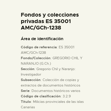
DIDÁCTICA
Fondos y colecciones
ESPAÑOL
privadas ES 35001
AMC/GCh-1238
PREPARAR LA VISITA
Área de identificación
Código de referencia
: ES 35001
ACTIVIDADES
AMC/GCh-1238
Fondo/Colección
: GREGORIO CHIL Y
NARANJO (G.Ch.)
█
Sección
: Gregorio Chil y Naranjo:
Investigador
EL MUSEO
Subsección
: Colección de copias y
extractos de documentos históricos
Serie
: Documentos históricos varios
COLECCIONES
Código de clasificación
: 3.2.9
Título
: Milicias provinciales de las islas
Canarias
DIDÁCTICA