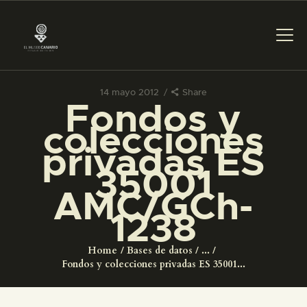
14 mayo 2012
Share
Fondos y
PREPARAR LA VISITA
colecciones
privadas ES
ACTIVIDADES
35001
AMC/GCh-
█
1238
EL MUSEO
Home
Bases de datos
...
Fondos y colecciones privadas ES 35001...
COLECCIONES