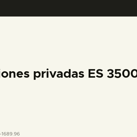
PREPARAR LA VISITA
ACTIVIDADES
█
EL MUSEO
iones privadas ES 35
COLECCIONES
DIDÁCTICA
ESPAÑOL
-1689.96