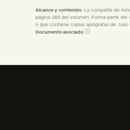
Alcance y contenido
: La compañía de Amor
página 289 del volumen. Forma parte del 
I) que contiene copias apógrafas de Juan P
Documento asociado