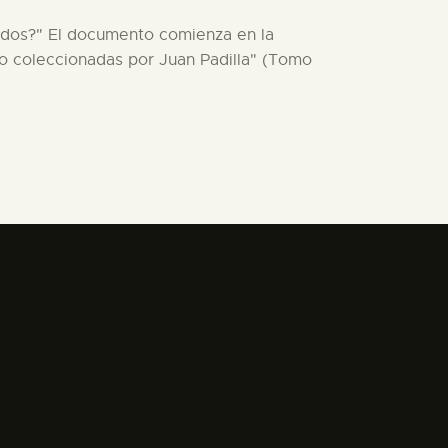
ldados?" El documento comienza en la
o coleccionadas por Juan Padilla" (Tomo