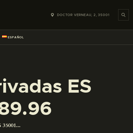
DOCTOR VERNEAU, 2, 35001
ESPAÑOL
rivadas ES
89.96
 35001...