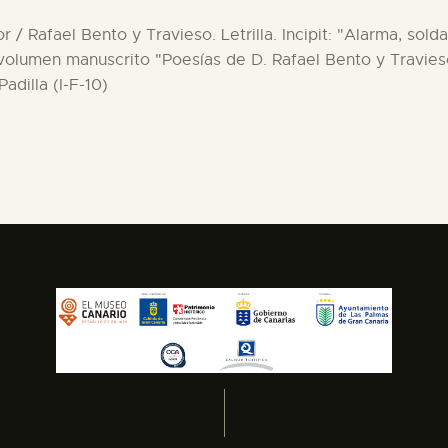
 / Rafael Bento y Travieso. Letrilla. Incipit: "Alarma, so
volumen manuscrito "Poesías de D. Rafael Bento y Travies
adilla (I-F-10)