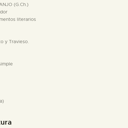
ANJO (G.Ch.)
ador
mentos literarios
o y Travieso.
simple
a)
tura