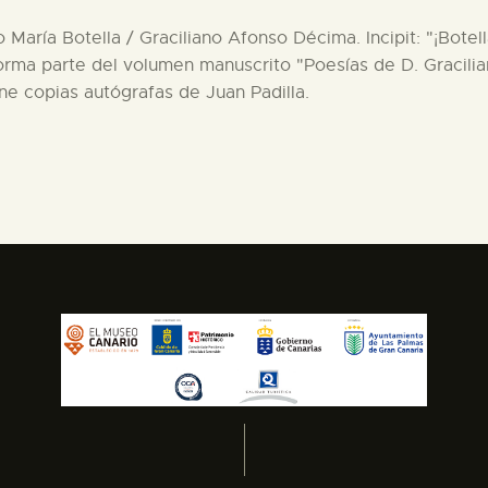
 María Botella / Graciliano Afonso Décima. Incipit: "¡Botel
rma parte del volumen manuscrito "Poesías de D. Gracilian
ne copias autógrafas de Juan Padilla.