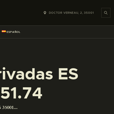
DOCTOR VERNEAU, 2, 35001
ESPAÑOL
rivadas ES
51.74
 35001...