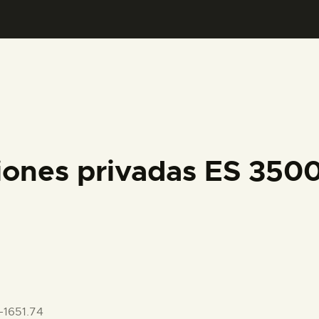
PREPARAR LA VISITA
ACTIVIDADES
█
EL MUSEO
iones privadas ES 35
COLECCIONES
DIDÁCTICA
ESPAÑOL
-1651.74