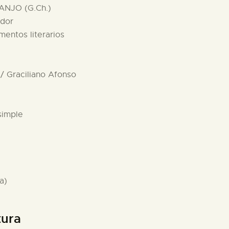
ANJO (G.Ch.)
ador
mentos literarios
 / Graciliano Afonso
simple
a)
tura