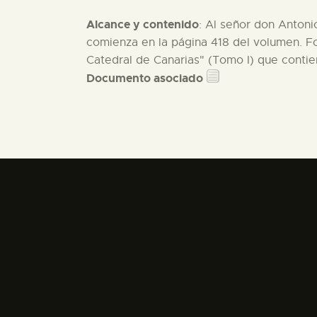
Alcance y contenido
: Al señor don Antonio
comienza en la página 418 del volumen. Fo
Catedral de Canarias" (Tomo I) que contie
Documento asociado