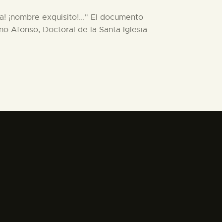
la! ¡nombre exquisito!..." El documento
o Afonso, Doctoral de la Santa Iglesia