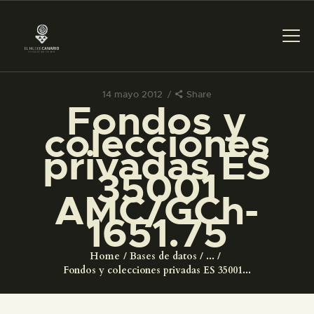
14 mayo 2012
Share
Fondos y
PREPARAR LA VISITA
colecciones
privadas ES
ACTIVIDADES
35001
AMC/GCh-
█
1651.75
EL MUSEO
Home
Bases de datos
...
Fondos y colecciones privadas ES 35001...
COLECCIONES