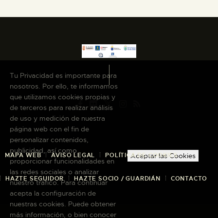
Tu Privacidad es importante para
nosotros. Por ello, te informamos
que utilizamos cookies propias y
de terceros para realizar análisis
de uso y medición de nuestra
página web con el fin de
personalizar contenidos,
publicidad, así como
MAPA WEB
AVISO LEGAL
POLÍTICA DE COOKIES
Aceptar las Cookies
proporcionar funcionalidades en
las redes sociales o analizar
HAZTE SEGUIDOR
HAZTE SOCIO / GUARDIÁN
CONTACTO
nuestro tráfico. Para continuar
acepta la configuración de
nuestras cookies. Puede obtener
más información, o bien conocer