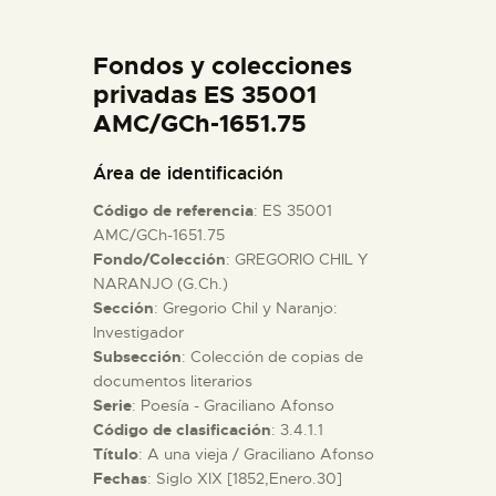
DIDÁCTICA
Fondos y colecciones
ESPAÑOL
privadas ES 35001
AMC/GCh-1651.75
PREPARAR LA VISITA
Área de identificación
Código de referencia
: ES 35001
ACTIVIDADES
AMC/GCh-1651.75
Fondo/Colección
: GREGORIO CHIL Y
NARANJO (G.Ch.)
█
Sección
: Gregorio Chil y Naranjo:
Investigador
EL MUSEO
Subsección
: Colección de copias de
documentos literarios
Serie
: Poesía - Graciliano Afonso
COLECCIONES
Código de clasificación
: 3.4.1.1
Título
: A una vieja / Graciliano Afonso
Fechas
: Siglo XIX [1852,Enero.30]
DIDÁCTICA