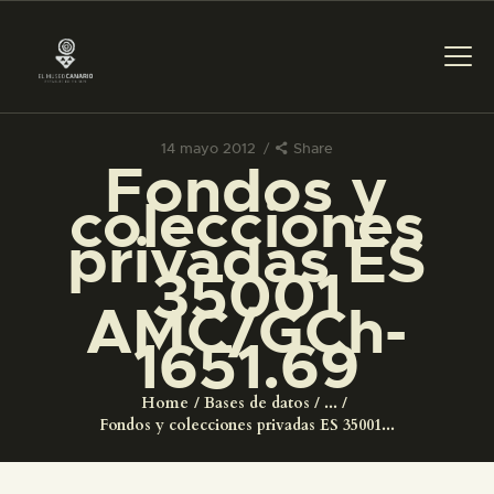
14 mayo 2012
Share
Fondos y
PREPARAR LA VISITA
colecciones
privadas ES
ACTIVIDADES
35001
AMC/GCh-
█
1651.69
EL MUSEO
Home
Bases de datos
...
Fondos y colecciones privadas ES 35001...
COLECCIONES