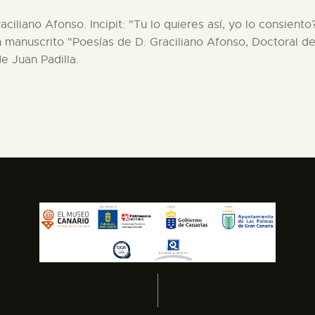
raciliano Afonso. Incipit: "Tu lo quieres así, yo lo consie
manuscrito "Poesías de D. Graciliano Afonso, Doctoral de 
e Juan Padilla.