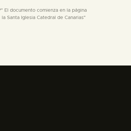
nto?" El documento comienza en la página
la Santa Iglesia Catedral de Canarias"