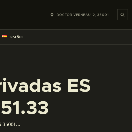
DOCTOR VERNEAU, 2, 35001
ESPAÑOL
rivadas ES
51.33
 35001...