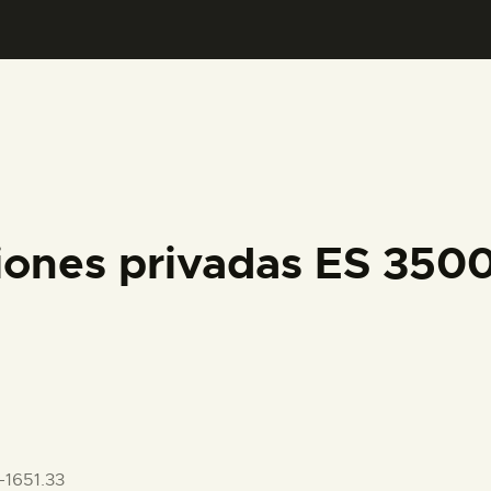
PREPARAR LA VISITA
ACTIVIDADES
█
EL MUSEO
iones privadas ES 35
COLECCIONES
DIDÁCTICA
ESPAÑOL
1651.33