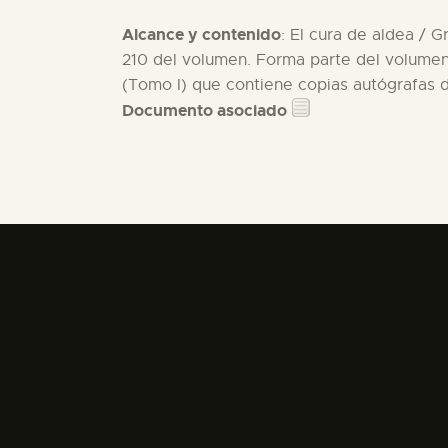
Alcance y contenido
: El cura de aldea / G
210 del volumen. Forma parte del volumen 
(Tomo I) que contiene copias autógrafas d
Documento asociado