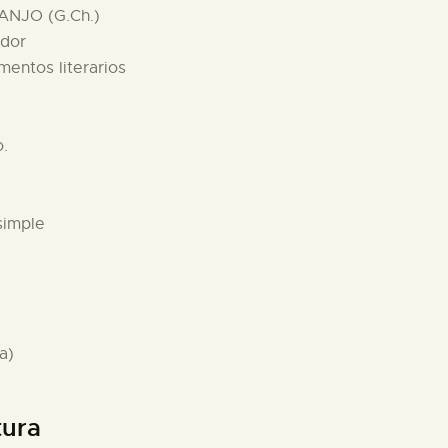
ANJO (G.Ch.)
ador
mentos literarios
o.
simple
a)
tura