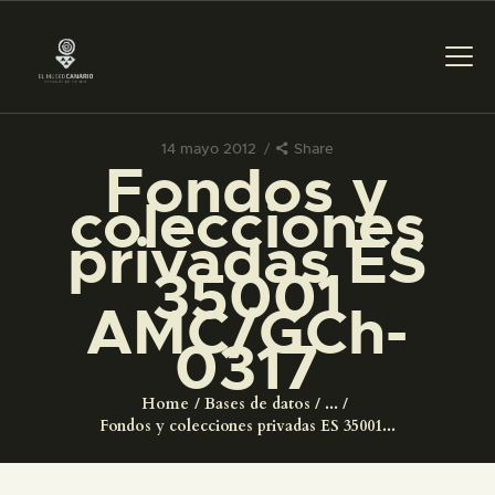
14 mayo 2012
Share
Fondos y
PREPARAR LA VISITA
colecciones
privadas ES
ACTIVIDADES
35001
AMC/GCh-
█
0317
EL MUSEO
Home
Bases de datos
...
Fondos y colecciones privadas ES 35001...
COLECCIONES