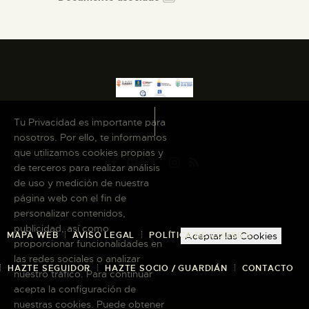
Tu Privacidad es importante para
nosotros. Por ello, te informamos
que utilizamos cookies propias y
de terceros para realizar análisis
de uso y medición de nuestra
página web con el fin de
personalizar contenidos,
publicidad, así como
MAPA WEB
AVISO LEGAL
POLÍTICA DE COOKIES
Aceptar las Cookies
proporcionar funcionalidades en
las redes sociales o analizar
HAZTE SEGUIDOR
HAZTE SOCIO / GUARDIÁN
CONTACTO
nuestro tráfico. Para continuar
acepta la configuración de
nuestras cookies. Puede obtener