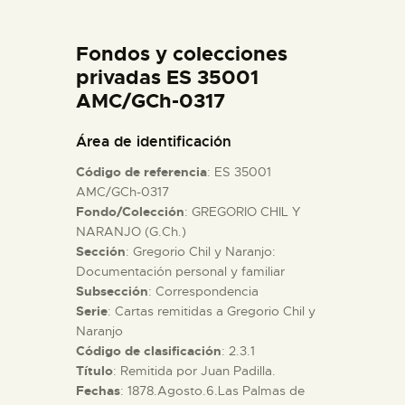
DIDÁCTICA
Fondos y colecciones
ESPAÑOL
privadas ES 35001
AMC/GCh-0317
PREPARAR LA VISITA
Área de identificación
Código de referencia
: ES 35001
ACTIVIDADES
AMC/GCh-0317
Fondo/Colección
: GREGORIO CHIL Y
NARANJO (G.Ch.)
█
Sección
: Gregorio Chil y Naranjo:
Documentación personal y familiar
EL MUSEO
Subsección
: Correspondencia
Serie
: Cartas remitidas a Gregorio Chil y
Naranjo
COLECCIONES
Código de clasificación
: 2.3.1
Título
: Remitida por Juan Padilla.
Fechas
: 1878.Agosto.6.Las Palmas de
DIDÁCTICA