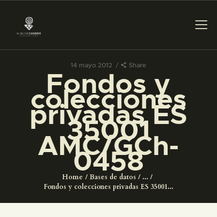
14 mayo 2012
Share
Fondos y
PREPARAR LA VISITA
colecciones
privadas ES
ACTIVIDADES
35001
AMC/GCh-
█
0458
EL MUSEO
Home
Bases de datos
...
Fondos y colecciones privadas ES 35001...
COLECCIONES