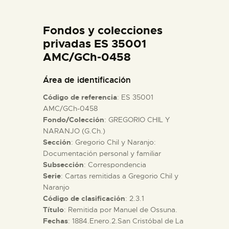
DIDÁCTICA
Fondos y colecciones
ESPAÑOL
privadas ES 35001
AMC/GCh-0458
PREPARAR LA VISITA
Área de identificación
Código de referencia
: ES 35001
ACTIVIDADES
AMC/GCh-0458
Fondo/Colección
: GREGORIO CHIL Y
NARANJO (G.Ch.)
█
Sección
: Gregorio Chil y Naranjo:
Documentación personal y familiar
EL MUSEO
Subsección
: Correspondencia
Serie
: Cartas remitidas a Gregorio Chil y
Naranjo
COLECCIONES
Código de clasificación
: 2.3.1
Título
: Remitida por Manuel de Ossuna.
Fechas
: 1884.Enero.2.San Cristóbal de La
DIDÁCTICA