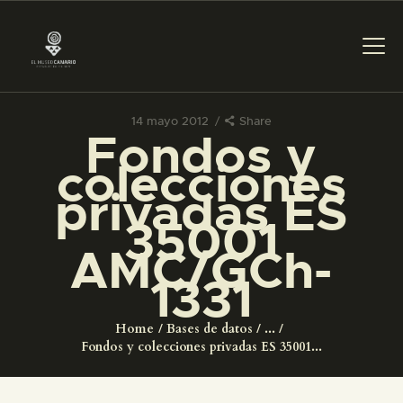
14 mayo 2012
Share
Fondos y
PREPARAR LA VISITA
colecciones
privadas ES
ACTIVIDADES
35001
AMC/GCh-
█
1331
EL MUSEO
Home
Bases de datos
...
Fondos y colecciones privadas ES 35001...
COLECCIONES