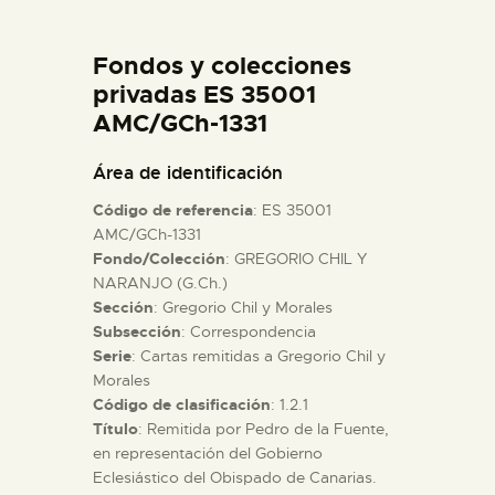
DIDÁCTICA
Fondos y colecciones
ESPAÑOL
privadas ES 35001
AMC/GCh-1331
PREPARAR LA VISITA
Área de identificación
Código de referencia
: ES 35001
ACTIVIDADES
AMC/GCh-1331
Fondo/Colección
: GREGORIO CHIL Y
NARANJO (G.Ch.)
█
Sección
: Gregorio Chil y Morales
Subsección
: Correspondencia
EL MUSEO
Serie
: Cartas remitidas a Gregorio Chil y
Morales
Código de clasificación
: 1.2.1
COLECCIONES
Título
: Remitida por Pedro de la Fuente,
en representación del Gobierno
Eclesiástico del Obispado de Canarias.
DIDÁCTICA