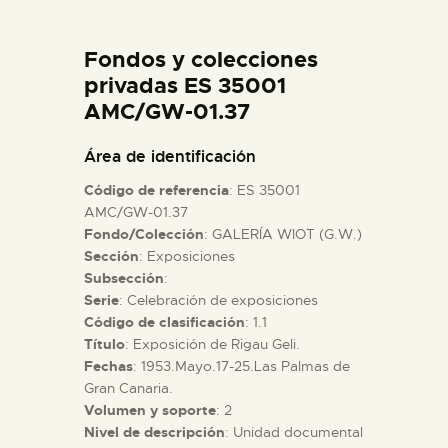
DIDÁCTICA
Fondos y colecciones
ESPAÑOL
privadas ES 35001
AMC/GW-01.37
PREPARAR LA VISITA
Área de identificación
Código de referencia
: ES 35001
ACTIVIDADES
AMC/GW-01.37
Fondo/Colección
: GALERÍA WIOT (G.W.)
Sección
: Exposiciones
█
Subsección
:
Serie
: Celebración de exposiciones
EL MUSEO
Código de clasificación
: 1.1
Título
: Exposición de Rigau Geli.
Fechas
: 1953.Mayo.17-25.Las Palmas de
COLECCIONES
Gran Canaria.
Volumen y soporte
: 2
Nivel de descripción
: Unidad documental
DIDÁCTICA