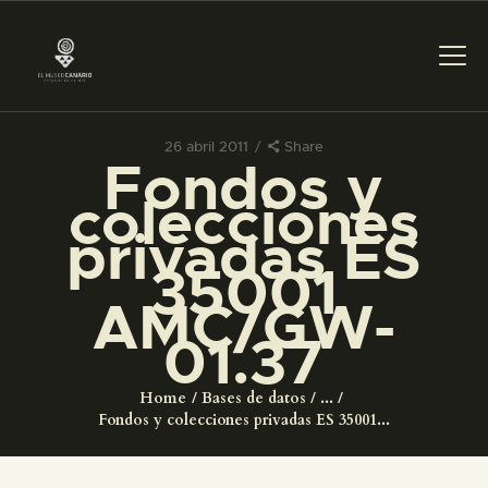
26 abril 2011
Share
Fondos y
PREPARAR LA VISITA
colecciones
privadas ES
ACTIVIDADES
35001
AMC/GW-
█
01.37
EL MUSEO
Home
Bases de datos
...
Fondos y colecciones privadas ES 35001...
COLECCIONES