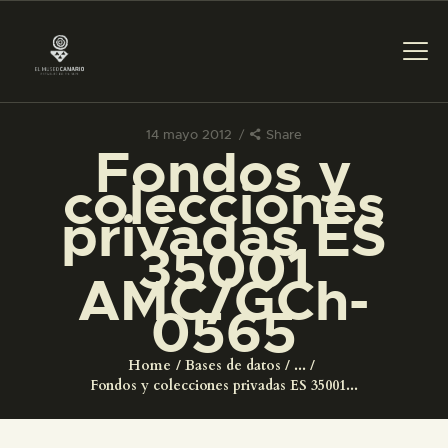
14 mayo 2012
Share
Fondos y
PREPARAR LA VISITA
colecciones
privadas ES
ACTIVIDADES
35001
AMC/GCh-
█
0565
EL MUSEO
Home
Bases de datos
...
Fondos y colecciones privadas ES 35001...
COLECCIONES