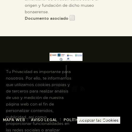
origen y fundación de dicho museo
bonaerense.
Documento asociado
Tu Privacidad es importante para
nosotros. Por ello, te informamos
que utilizamos cookies propias y
de terceros para realizar análisis
de uso y medición de nuestra
página web con el fin de
personalizar contenidos,
publicidad, así como
MAPA WEB
AVISO LEGAL
POLÍTICA DE COOKIES
Aceptar las Cookies
proporcionar funcionalidades en
las redes sociales o analizar