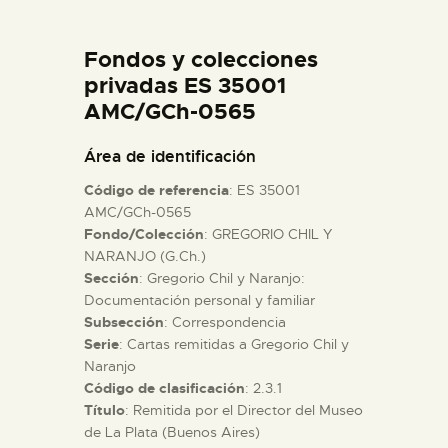
DIDÁCTICA
Fondos y colecciones
ESPAÑOL
privadas ES 35001
AMC/GCh-0565
PREPARAR LA VISITA
Área de identificación
Código de referencia
: ES 35001
ACTIVIDADES
AMC/GCh-0565
Fondo/Colección
: GREGORIO CHIL Y
NARANJO (G.Ch.)
█
Sección
: Gregorio Chil y Naranjo:
Documentación personal y familiar
EL MUSEO
Subsección
: Correspondencia
Serie
: Cartas remitidas a Gregorio Chil y
Naranjo
COLECCIONES
Código de clasificación
: 2.3.1
Título
: Remitida por el Director del Museo
de La Plata (Buenos Aires)
DIDÁCTICA