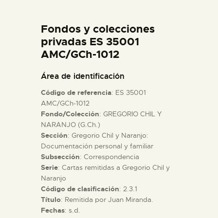
DIDÁCTICA
Fondos y colecciones
ESPAÑOL
privadas ES 35001
AMC/GCh-1012
PREPARAR LA VISITA
Área de identificación
Código de referencia
: ES 35001
ACTIVIDADES
AMC/GCh-1012
Fondo/Colección
: GREGORIO CHIL Y
NARANJO (G.Ch.)
█
Sección
: Gregorio Chil y Naranjo:
Documentación personal y familiar
EL MUSEO
Subsección
: Correspondencia
Serie
: Cartas remitidas a Gregorio Chil y
Naranjo
COLECCIONES
Código de clasificación
: 2.3.1
Título
: Remitida por Juan Miranda.
Fechas
: s.d.
DIDÁCTICA