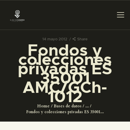
14 mayo 2012
Share
Fondos y
PREPARAR LA VISITA
colecciones
privadas ES
ACTIVIDADES
35001
AMC/GCh-
█
1012
EL MUSEO
Home
Bases de datos
...
Fondos y colecciones privadas ES 35001...
COLECCIONES