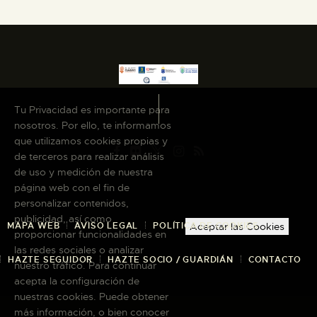
Tu Privacidad es importante para
nosotros. Por ello, te informamos
que utilizamos cookies propias y
de terceros para realizar análisis
de uso y medición de nuestra
página web con el fin de
personalizar contenidos,
publicidad, así como
MAPA WEB
AVISO LEGAL
POLÍTICA DE COOKIES
Aceptar las Cookies
proporcionar funcionalidades en
las redes sociales o analizar
HAZTE SEGUIDOR
HAZTE SOCIO / GUARDIÁN
CONTACTO
nuestro tráfico. Para continuar
acepta la configuración de
nuestras cookies. Puede obtener
más información, o bien conocer