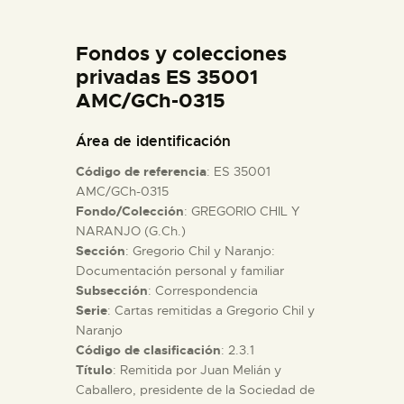
DIDÁCTICA
Fondos y colecciones
ESPAÑOL
privadas ES 35001
AMC/GCh-0315
PREPARAR LA VISITA
Área de identificación
Código de referencia
: ES 35001
ACTIVIDADES
AMC/GCh-0315
Fondo/Colección
: GREGORIO CHIL Y
NARANJO (G.Ch.)
█
Sección
: Gregorio Chil y Naranjo:
Documentación personal y familiar
EL MUSEO
Subsección
: Correspondencia
Serie
: Cartas remitidas a Gregorio Chil y
Naranjo
COLECCIONES
Código de clasificación
: 2.3.1
Título
: Remitida por Juan Melián y
Caballero, presidente de la Sociedad de
DIDÁCTICA