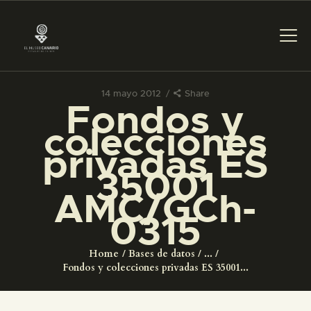
14 mayo 2012
Share
Fondos y
PREPARAR LA VISITA
colecciones
privadas ES
ACTIVIDADES
35001
AMC/GCh-
█
0315
EL MUSEO
Home
Bases de datos
...
Fondos y colecciones privadas ES 35001...
COLECCIONES