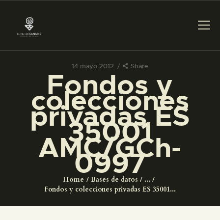
14 mayo 2012
Share
Fondos y
PREPARAR LA VISITA
colecciones
privadas ES
ACTIVIDADES
35001
AMC/GCh-
█
0997
EL MUSEO
Home
Bases de datos
...
Fondos y colecciones privadas ES 35001...
COLECCIONES