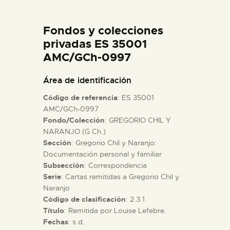
DIDÁCTICA
Fondos y colecciones
ESPAÑOL
privadas ES 35001
AMC/GCh-0997
PREPARAR LA VISITA
Área de identificación
Código de referencia
: ES 35001
ACTIVIDADES
AMC/GCh-0997
Fondo/Colección
: GREGORIO CHIL Y
NARANJO (G.Ch.)
█
Sección
: Gregorio Chil y Naranjo:
Documentación personal y familiar
EL MUSEO
Subsección
: Correspondencia
Serie
: Cartas remitidas a Gregorio Chil y
Naranjo
COLECCIONES
Código de clasificación
: 2.3.1
Título
: Remitida por Louise Lefebre.
Fechas
: s.d.
DIDÁCTICA