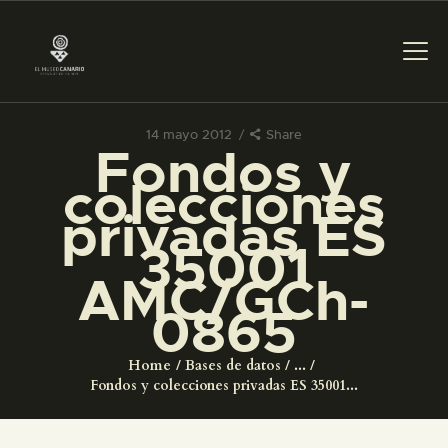
14 mayo 2012
Share
Fondos y
PREPARAR LA VISITA
colecciones
privadas ES
ACTIVIDADES
35001
AMC/GCh-
█
0865
EL MUSEO
Home
Bases de datos
...
Fondos y colecciones privadas ES 35001...
COLECCIONES