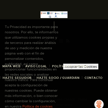
Tu Privacidad es importante para
nosotros. Por ello, te informamos
que utilizamos cookies propias y
de terceros para realizar análisis
de uso y medición de nuestra
página web con el fin de
personalizar contenidos,
publicidad, así como
MAPA WEB
AVISO LEGAL
POLÍTICA DE COOKIES
Aceptar las Cookies
proporcionar funcionalidades en
las redes sociales o analizar
HAZTE SEGUIDOR
HAZTE SOCIO / GUARDIÁN
CONTACTO
nuestro tráfico. Para continuar
acepta la configuración de
nuestras cookies. Puede obtener
más información, o bien conocer
Copyright © 2026 El Museo Canario · Todos
cómo cambiar la configuración,
los derechos reservados
en nuestra
Política de cookies