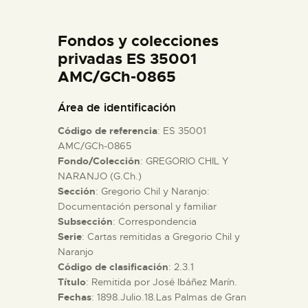
DIDÁCTICA
Fondos y colecciones
ESPAÑOL
privadas ES 35001
AMC/GCh-0865
PREPARAR LA VISITA
Área de identificación
Código de referencia
: ES 35001
ACTIVIDADES
AMC/GCh-0865
Fondo/Colección
: GREGORIO CHIL Y
NARANJO (G.Ch.)
█
Sección
: Gregorio Chil y Naranjo:
Documentación personal y familiar
EL MUSEO
Subsección
: Correspondencia
Serie
: Cartas remitidas a Gregorio Chil y
Naranjo
COLECCIONES
Código de clasificación
: 2.3.1
Título
: Remitida por José Ibáñez Marín.
Fechas
: 1898.Julio.18.Las Palmas de Gran
DIDÁCTICA