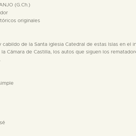
ANJO (G.Ch.)
ador
óricos originales
y cabildo de la Santa iglesia Catedral de estas Islas en el
e la Cámara de Castilla, los autos que siguen los rematad
.
simple
osé