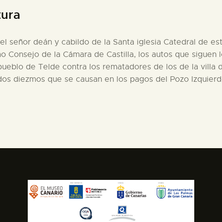
tura
 el señor deán y cabildo de la Santa iglesia Catedral de est
emo Consejo de la Cámara de Castilla, los autos que siguen
ueblo de Telde contra los rematadores de los de la villa 
ridos diezmos que se causan en los pagos del Pozo Izquierd