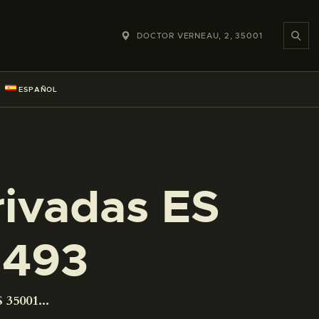
DOCTOR VERNEAU, 2, 35001
ESPAÑOL
rivadas ES
1493
 35001...