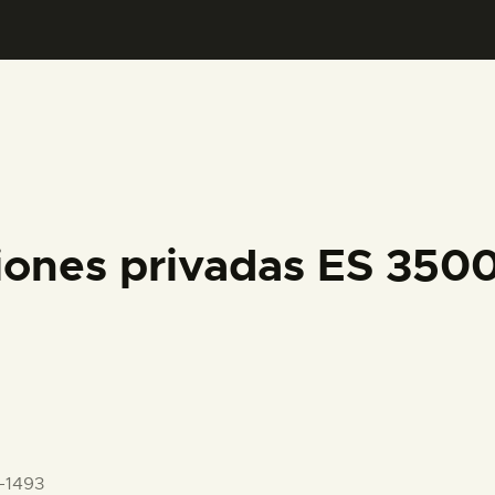
PREPARAR LA VISITA
ACTIVIDADES
█
EL MUSEO
iones privadas ES 35
COLECCIONES
DIDÁCTICA
ESPAÑOL
-1493