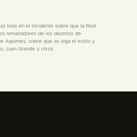
as Islas en el incidente sobre que la Real
 los rematadores de los diezmos de
de Agüimes, sobre que se siga el estilo y
o, Juan Grande y otros.