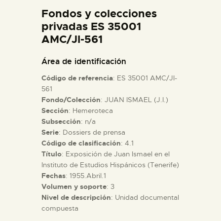
DIDÁCTICA
Fondos y colecciones
privadas ES 35001
AMC/JI-561
ESPAÑOL
Área de identificación
PREPARAR LA VISITA
Código de referencia
: ES 35001 AMC/JI-
561
ACTIVIDADES
Fondo/Colección
: JUAN ISMAEL (J.I.)
Sección
: Hemeroteca
Subsección
: n/a
█
Serie
: Dossiers de prensa
Código de clasificación
: 4.1
Título
: Exposición de Juan Ismael en el
EL MUSEO
Instituto de Estudios Hispánicos (Tenerife)
Fechas
: 1955.Abril.1
COLECCIONES
Volumen y soporte
: 3
Nivel de descripción
: Unidad documental
compuesta
DIDÁCTICA