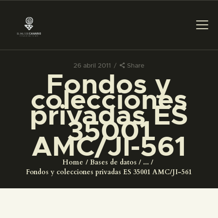
26 abril 2011
Share
Fondos y
PREPARAR LA VISITA
colecciones
privadas ES
ACTIVIDADES
35001
AMC/JI-561
█
Home
Bases de datos
...
EL MUSEO
Fondos y colecciones privadas ES 35001 AMC/JI-561
COLECCIONES