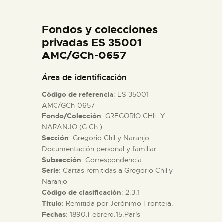
DIDÁCTICA
Fondos y colecciones
ESPAÑOL
privadas ES 35001
AMC/GCh-0657
PREPARAR LA VISITA
Área de identificación
Código de referencia
: ES 35001
ACTIVIDADES
AMC/GCh-0657
Fondo/Colección
: GREGORIO CHIL Y
NARANJO (G.Ch.)
█
Sección
: Gregorio Chil y Naranjo:
Documentación personal y familiar
EL MUSEO
Subsección
: Correspondencia
Serie
: Cartas remitidas a Gregorio Chil y
Naranjo
COLECCIONES
Código de clasificación
: 2.3.1
Título
: Remitida por Jerónimo Frontera.
Fechas
: 1890.Febrero.15.París
DIDÁCTICA