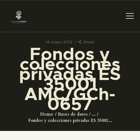
14 mayo 2012
Share
Fondos y
PREPARAR LA VISITA
colecciones
privadas ES
ACTIVIDADES
35001
AMC/GCh-
█
0657
EL MUSEO
Home
Bases de datos
...
Fondos y colecciones privadas ES 35001...
COLECCIONES