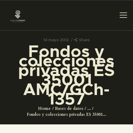
14 mayo 2012
Share
Fondos y
PREPARAR LA VISITA
colecciones
privadas ES
ACTIVIDADES
35001
AMC/GCh-
█
1357
EL MUSEO
Home
Bases de datos
...
Fondos y colecciones privadas ES 35001...
COLECCIONES