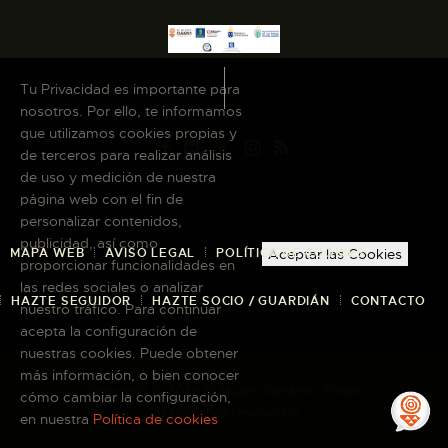
Tu Privacidad es importante para
nosotros. Por ello, te informamos
que utilizamos cookies propias y
de terceros para realizar análisis
de uso y medición de nuestra
página web con el fin de
personalizar contenidos,
publicidad, así como
MAPA WEB
AVISO LEGAL
POLÍTICA DE COOKIES
Aceptar las Cookies
proporcionar funcionalidades en
las redes sociales o analizar
HAZTE SEGUIDOR
HAZTE SOCIO / GUARDIÁN
CONTACTO
nuestro tráfico. Para continuar
acepta la configuración de
nuestras cookies. Puede obtener
más información, o bien conocer
Copyright © 2026 El Museo Canario · Todos
cómo cambiar la configuración,
los derechos reservados
en nuestra
Política de cookies