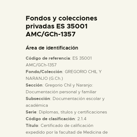
DIDÁCTICA
Fondos y colecciones
ESPAÑOL
privadas ES 35001
AMC/GCh-1357
PREPARAR LA VISITA
Área de identificación
Código de referencia
: ES 35001
ACTIVIDADES
AMC/GCh-1357
Fondo/Colección
: GREGORIO CHIL Y
NARANJO (G.Ch.)
█
Sección
: Gregorio Chil y Naranjo:
Documentación personal y familiar
EL MUSEO
Subsección
: Documentación escolar y
académica
Serie
: Diplomas, títulos y certificaciones
COLECCIONES
Código de clasificación
: 2.1.4
Título
: Certificado de calificación
expedido por la facultad de Medicina de
DIDÁCTICA