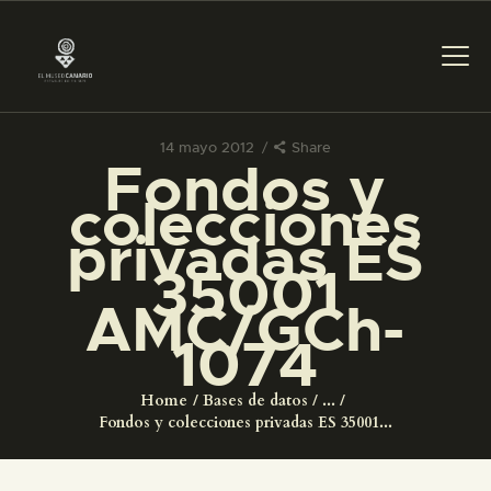
14 mayo 2012
Share
Fondos y
PREPARAR LA VISITA
colecciones
privadas ES
ACTIVIDADES
35001
AMC/GCh-
█
1074
EL MUSEO
Home
Bases de datos
...
Fondos y colecciones privadas ES 35001...
COLECCIONES