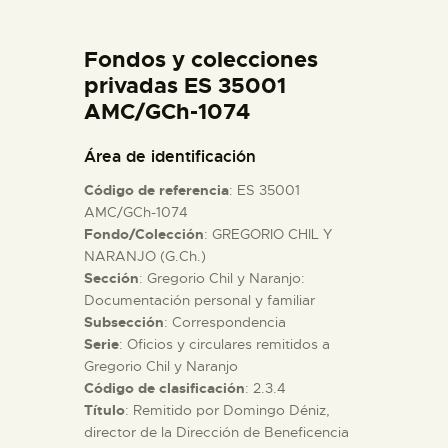
DIDÁCTICA
Fondos y colecciones
ESPAÑOL
privadas ES 35001
AMC/GCh-1074
PREPARAR LA VISITA
Área de identificación
Código de referencia
: ES 35001
ACTIVIDADES
AMC/GCh-1074
Fondo/Colección
: GREGORIO CHIL Y
NARANJO (G.Ch.)
█
Sección
: Gregorio Chil y Naranjo:
Documentación personal y familiar
EL MUSEO
Subsección
: Correspondencia
Serie
: Oficios y circulares remitidos a
Gregorio Chil y Naranjo
COLECCIONES
Código de clasificación
: 2.3.4
Título
: Remitido por Domingo Déniz,
director de la Dirección de Beneficencia
DIDÁCTICA