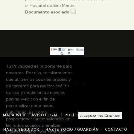
el Hospital de San Martín.
Documento asociado
Tu Privacidad es importante para
nosotros. Por ello, te informamos
que utilizamos cookies propias y
de terceros para realizar análisis
de uso y medición de nuestra
página web con el fin de
personalizar contenidos,
publicidad, así como
MAPA WEB
AVISO LEGAL
POLÍTICA DE COOKIES
Aceptar las Cookies
proporcionar funcionalidades en
las redes sociales o analizar
HAZTE SEGUIDOR
HAZTE SOCIO / GUARDIÁN
CONTACTO
nuestro tráfico. Para continuar