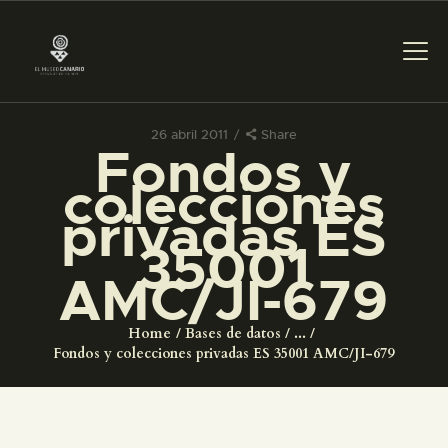
26 abril 2011
Share
Fondos y
PREPARAR LA VISITA
colecciones
privadas ES
ACTIVIDADES
35001
AMC/JI-679
█
Home
Bases de datos
...
EL MUSEO
Fondos y colecciones privadas ES 35001 AMC/JI-679
COLECCIONES