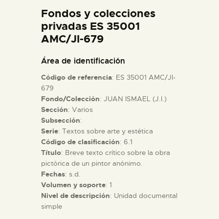
DIDÁCTICA
Fondos y colecciones
privadas ES 35001
AMC/JI-679
ESPAÑOL
Área de identificación
PREPARAR LA VISITA
Código de referencia
: ES 35001 AMC/JI-
679
ACTIVIDADES
Fondo/Colección
: JUAN ISMAEL (J.I.)
Sección
: Varios
Subsección
:
█
Serie
: Textos sobre arte y estética
Código de clasificación
: 6.1
Título
: Breve texto crítico sobre la obra
EL MUSEO
pictórica de un pintor anónimo.
Fechas
: s.d.
COLECCIONES
Volumen y soporte
: 1
Nivel de descripción
: Unidad documental
simple
DIDÁCTICA