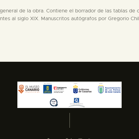
 general de la obra. Contiene el borrador de las tablas de 
tes al siglo XIX. Manuscritos autógrafos por Gregorio Chil