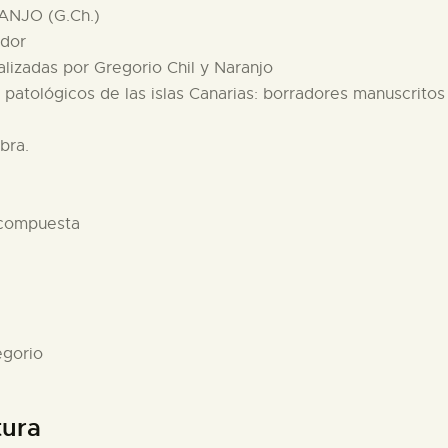
ANJO (G.Ch.)
ador
alizadas por Gregorio Chil y Naranjo
y patológicos de las islas Canarias: borradores manuscritos
bra.
 compuesta
egorio
tura