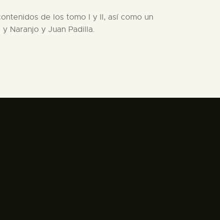
contenidos de los tomo I y II, así como un
 y Naranjo y Juan Padilla.