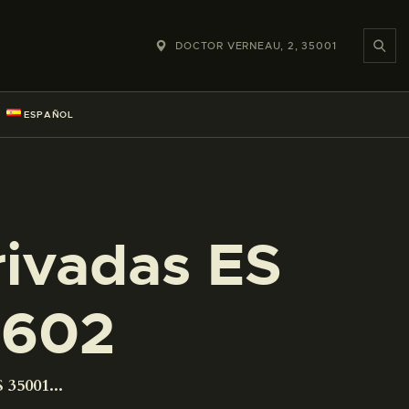
DOCTOR VERNEAU, 2, 35001
ESPAÑOL
rivadas ES
1602
 35001...