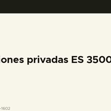
PREPARAR LA VISITA
ACTIVIDADES
█
EL MUSEO
iones privadas ES 35
COLECCIONES
DIDÁCTICA
ESPAÑOL
-1602