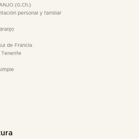
ANJO (G.Ch.)
tación personal y familiar
aranjo
sul de Francia.
 Tenerife
simple
tura