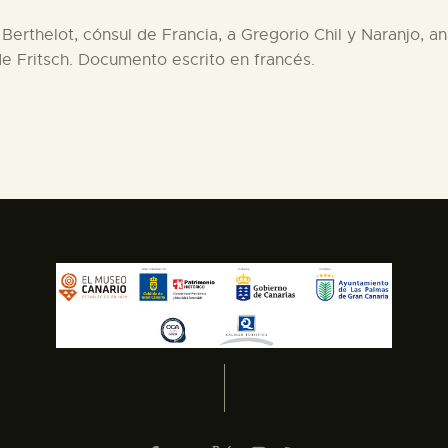
 Berthelot, cónsul de Francia, a Gregorio Chil y Naranjo, a
de Fritsch. Documento escrito en francés.