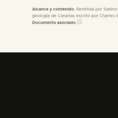
Alcance y contenido
: Remitida por Sabino
geología de Canarias escrito por Charles 
Documento asociado