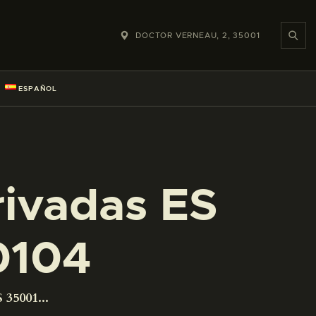
DOCTOR VERNEAU, 2, 35001
ESPAÑOL
rivadas ES
0104
 35001...