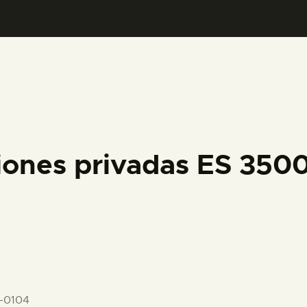
PREPARAR LA VISITA
ACTIVIDADES
█
EL MUSEO
iones privadas ES 35
COLECCIONES
DIDÁCTICA
ESPAÑOL
-0104