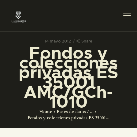
14 mayo 2012
Share
Fondos y
PREPARAR LA VISITA
colecciones
privadas ES
ACTIVIDADES
35001
AMC/GCh-
█
1010
EL MUSEO
Home
Bases de datos
...
Fondos y colecciones privadas ES 35001...
COLECCIONES