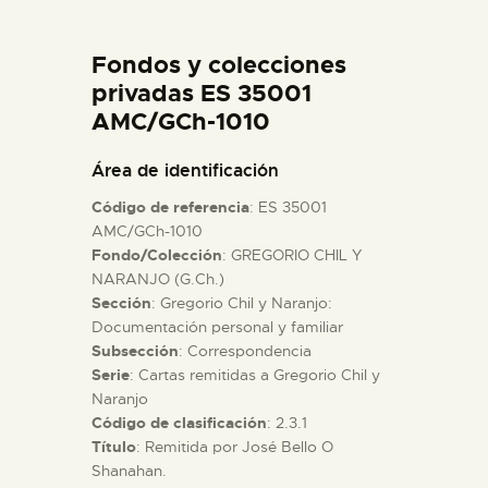
DIDÁCTICA
Fondos y colecciones
ESPAÑOL
privadas ES 35001
AMC/GCh-1010
PREPARAR LA VISITA
Área de identificación
Código de referencia
: ES 35001
ACTIVIDADES
AMC/GCh-1010
Fondo/Colección
: GREGORIO CHIL Y
NARANJO (G.Ch.)
█
Sección
: Gregorio Chil y Naranjo:
Documentación personal y familiar
EL MUSEO
Subsección
: Correspondencia
Serie
: Cartas remitidas a Gregorio Chil y
Naranjo
COLECCIONES
Código de clasificación
: 2.3.1
Título
: Remitida por José Bello O
´Shanahan.
DIDÁCTICA