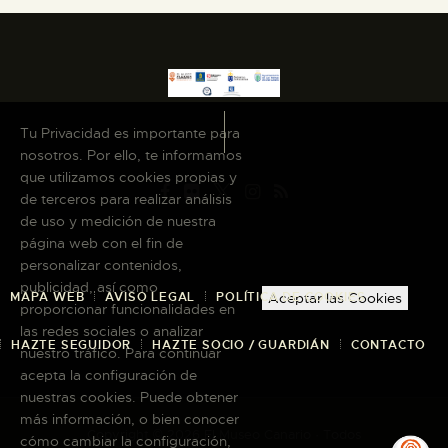
Tu Privacidad es importante para
nosotros. Por ello, te informamos
que utilizamos cookies propias y
de terceros para realizar análisis
de uso y medición de nuestra
página web con el fin de
personalizar contenidos,
publicidad, así como
MAPA WEB
AVISO LEGAL
POLÍTICA DE COOKIES
Aceptar las Cookies
proporcionar funcionalidades en
las redes sociales o analizar
HAZTE SEGUIDOR
HAZTE SOCIO / GUARDIÁN
CONTACTO
nuestro tráfico. Para continuar
acepta la configuración de
nuestras cookies. Puede obtener
más información, o bien conocer
Copyright © 2026 El Museo Canario · Todos
cómo cambiar la configuración,