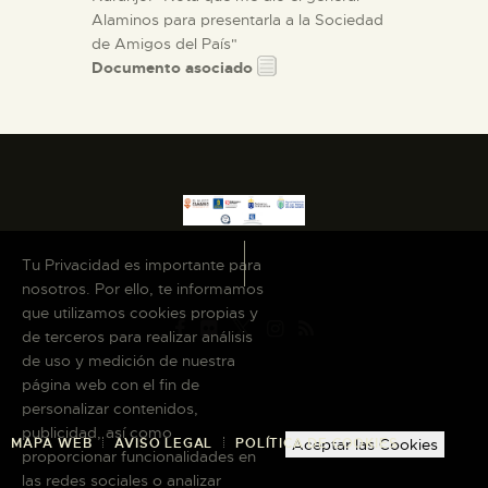
Alaminos para presentarla a la Sociedad
de Amigos del País"
Documento asociado
Tu Privacidad es importante para
nosotros. Por ello, te informamos
que utilizamos cookies propias y
de terceros para realizar análisis
de uso y medición de nuestra
página web con el fin de
personalizar contenidos,
publicidad, así como
MAPA WEB
AVISO LEGAL
POLÍTICA DE COOKIES
Aceptar las Cookies
proporcionar funcionalidades en
las redes sociales o analizar