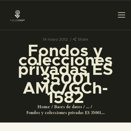
14 mayo 2012
Share
Fondos y
PREPARAR LA VISITA
colecciones
privadas ES
ACTIVIDADES
35001
AMC/GCh-
█
1582
EL MUSEO
Home
Bases de datos
...
Fondos y colecciones privadas ES 35001...
COLECCIONES