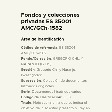
DIDÁCTICA
Fondos y colecciones
ESPAÑOL
privadas ES 35001
AMC/GCh-1582
PREPARAR LA VISITA
Área de identificación
Código de referencia
: ES 35001
ACTIVIDADES
AMC/GCh-1582
Fondo/Colección
: GREGORIO CHIL Y
NARANJO (G.Ch.)
█
Sección
: Gregorio Chil y Naranjo:
Investigador
EL MUSEO
Subsección
: Colección de documentos
históricos originales
Serie
: Documentos históricos varios
COLECCIONES
Código de clasificación
: 3.1.8
Título
: Hoja suelta en la que se indica el
objetivo de la solicitud presenta a l rey en
DIDÁCTICA