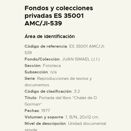
DIDÁCTICA
Fondos y colecciones
privadas ES 35001
AMC/JI-539
ESPAÑOL
Área de identificación
PREPARAR LA VISITA
Código de referencia
: ES 35001 AMC/JI-
539
ACTIVIDADES
Fondo/Colección
: JUAN ISMAEL (J.I.)
Sección
: Fototeca
Subsección
: n/a
█
Serie
: Reproducciones de textos y
documentos
Código de clasificación
: 3.2
EL MUSEO
Título
: Portada del libro "Chalet de O
´Gorman"
COLECCIONES
Fechas
: 1977
Volumen y soporte
: 1, B/N, 20x12 cm.
Nivel de descripción
: Unidad documental
DIDÁCTICA
simple