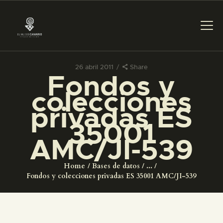
26 abril 2011
Share
Fondos y
PREPARAR LA VISITA
colecciones
privadas ES
ACTIVIDADES
35001
AMC/JI-539
█
Home
Bases de datos
...
EL MUSEO
Fondos y colecciones privadas ES 35001 AMC/JI-539
COLECCIONES