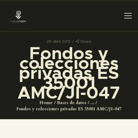
26 abril 2011
Share
Fondos y
PREPARAR LA VISITA
colecciones
privadas ES
ACTIVIDADES
35001
AMC/JI-047
█
Home
Bases de datos
...
EL MUSEO
Fondos y colecciones privadas ES 35001 AMC/JI-047
COLECCIONES