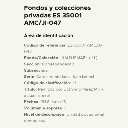
DIDÁCTICA
Fondos y colecciones
privadas ES 35001
AMC/JI-047
ESPAÑOL
Área de identificación
PREPARAR LA VISITA
Código de referencia
: ES 35001 AMC/JI-
047
ACTIVIDADES
Fondo/Colección
: JUAN ISMAEL (J.I.)
Sección
: Correspondencia
Subsección
:
█
Serie
: Cartas remitidas a Juan Ismael
Código de clasificación
: 1.1
Título
: Remitida por Domingo Pérez Minik
EL MUSEO
a Juan Ismael
Fechas
: 1966.Junio.16
COLECCIONES
Volumen y soporte
: 1
Nivel de descripción
: Unidad documental
compuesta
DIDÁCTICA