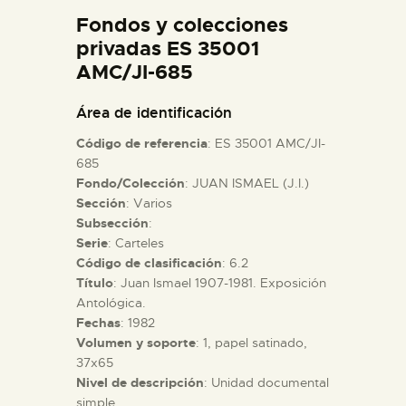
DIDÁCTICA
Fondos y colecciones
privadas ES 35001
AMC/JI-685
ESPAÑOL
Área de identificación
PREPARAR LA VISITA
Código de referencia
: ES 35001 AMC/JI-
685
ACTIVIDADES
Fondo/Colección
: JUAN ISMAEL (J.I.)
Sección
: Varios
Subsección
:
█
Serie
: Carteles
Código de clasificación
: 6.2
Título
: Juan Ismael 1907-1981. Exposición
EL MUSEO
Antológica.
Fechas
: 1982
COLECCIONES
Volumen y soporte
: 1, papel satinado,
37x65
Nivel de descripción
: Unidad documental
DIDÁCTICA
simple