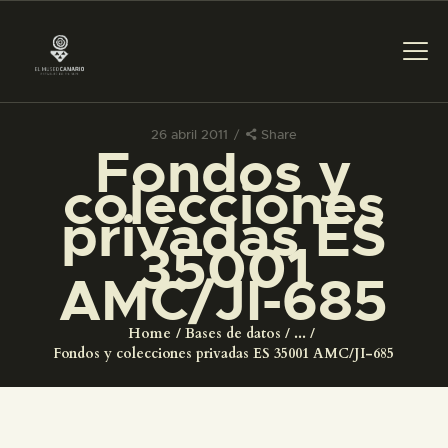
26 abril 2011
Share
Fondos y
PREPARAR LA VISITA
colecciones
privadas ES
ACTIVIDADES
35001
AMC/JI-685
█
Home
Bases de datos
...
EL MUSEO
Fondos y colecciones privadas ES 35001 AMC/JI-685
COLECCIONES