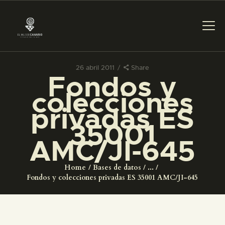
26 abril 2011
Share
Fondos y
PREPARAR LA VISITA
colecciones
privadas ES
ACTIVIDADES
35001
AMC/JI-645
█
Home
Bases de datos
...
EL MUSEO
Fondos y colecciones privadas ES 35001 AMC/JI-645
COLECCIONES