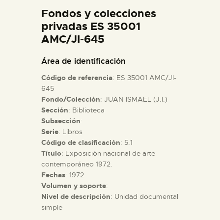
DIDÁCTICA
Fondos y colecciones
privadas ES 35001
AMC/JI-645
ESPAÑOL
Área de identificación
PREPARAR LA VISITA
Código de referencia
: ES 35001 AMC/JI-
645
ACTIVIDADES
Fondo/Colección
: JUAN ISMAEL (J.I.)
Sección
: Biblioteca
Subsección
:
█
Serie
: Libros
Código de clasificación
: 5.1
Título
: Exposición nacional de arte
EL MUSEO
contemporáneo 1972.
Fechas
: 1972
COLECCIONES
Volumen y soporte
:
Nivel de descripción
: Unidad documental
simple
DIDÁCTICA