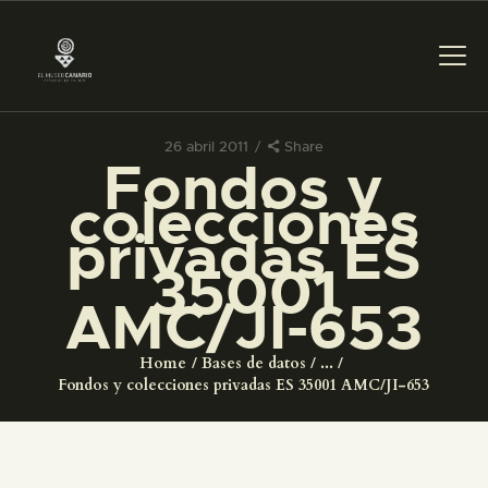
26 abril 2011
Share
Fondos y
PREPARAR LA VISITA
colecciones
privadas ES
ACTIVIDADES
35001
AMC/JI-653
█
Home
Bases de datos
...
EL MUSEO
Fondos y colecciones privadas ES 35001 AMC/JI-653
COLECCIONES