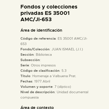
DIDÁCTICA
Fondos y colecciones
privadas ES 35001
AMC/JI-653
ESPAÑOL
Área de identificación
PREPARAR LA VISITA
Código de referencia
: ES 35001 AMC/JI-
653
ACTIVIDADES
Fondo/Colección
: JUAN ISMAEL (J.I.)
Sección
: Biblioteca
Subsección
:
█
Serie
: Otros impresos
Código de clasificación
: 5.3
Título
: Homenaje a Valbuena Prat.
EL MUSEO
Fechas
: 1977.Abril
Volumen y soporte
: 7 (díptico)
COLECCIONES
Nivel de descripción
: Unidad documental
compuesta
DIDÁCTICA
Área de contexto