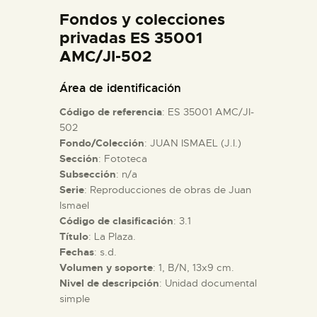
DIDÁCTICA
Fondos y colecciones
privadas ES 35001
AMC/JI-502
ESPAÑOL
Área de identificación
PREPARAR LA VISITA
Código de referencia
: ES 35001 AMC/JI-
502
ACTIVIDADES
Fondo/Colección
: JUAN ISMAEL (J.I.)
Sección
: Fototeca
Subsección
: n/a
█
Serie
: Reproducciones de obras de Juan
Ismael
Código de clasificación
: 3.1
EL MUSEO
Título
: La Plaza.
Fechas
: s.d.
COLECCIONES
Volumen y soporte
: 1, B/N, 13x9 cm.
Nivel de descripción
: Unidad documental
simple
DIDÁCTICA