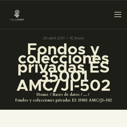
26 abril 2011
Share
Fondos y
PREPARAR LA VISITA
colecciones
privadas ES
ACTIVIDADES
35001
AMC/JI-502
█
Home
Bases de datos
...
EL MUSEO
Fondos y colecciones privadas ES 35001 AMC/JI-502
COLECCIONES