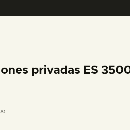
PREPARAR LA VISITA
ACTIVIDADES
█
EL MUSEO
iones privadas ES 350
COLECCIONES
DIDÁCTICA
500
ESPAÑOL