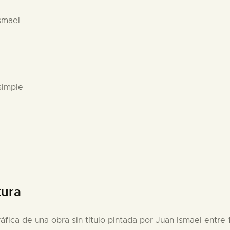
smael
simple
tura
áfica de una obra sin título pintada por Juan Ismael entre