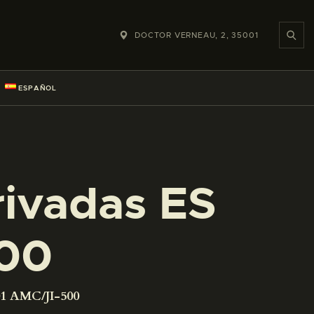
DOCTOR VERNEAU, 2, 35001
ESPAÑOL
rivadas ES
500
01 AMC/JI-500