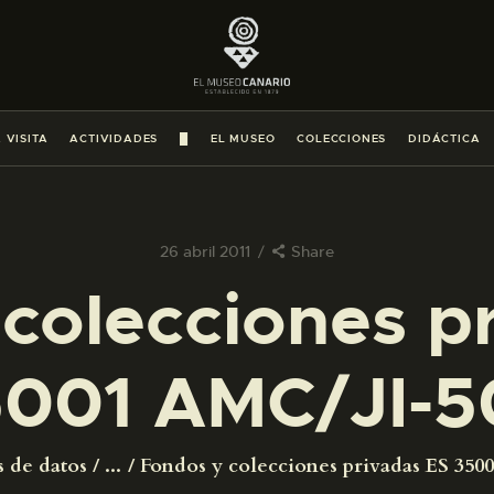
PREPARAR LA VISITA
ACTIVIDADES
 VISITA
ACTIVIDADES
█
EL MUSEO
COLECCIONES
DIDÁCTICA
█
EL MUSEO
26 abril 2011
Share
colecciones p
COLECCIONES
001 AMC/JI-
DIDÁCTICA
ESPAÑOL
s de datos
...
Fondos y colecciones privadas ES 350