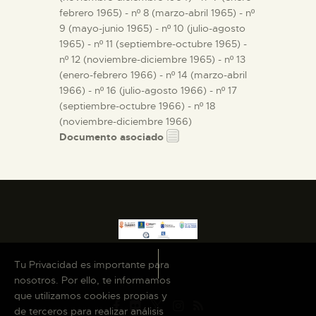
febrero 1965) - nº 8 (marzo-abril 1965) - nº
9 (mayo-junio 1965) - nº 10 (julio-agosto
1965) - nº 11 (septiembre-octubre 1965) -
nº 12 (noviembre-diciembre 1965) - nº 13
(enero-febrero 1966) - nº 14 (marzo-abril
1966) - nº 16 (julio-agosto 1966) - nº 17
(septiembre-octubre 1966) - nº 18
(noviembre-diciembre 1966)
Documento asociado
Tu Privacidad es importante para
nosotros. Por ello, te informamos
que utilizamos cookies propias y
de terceros para realizar análisis