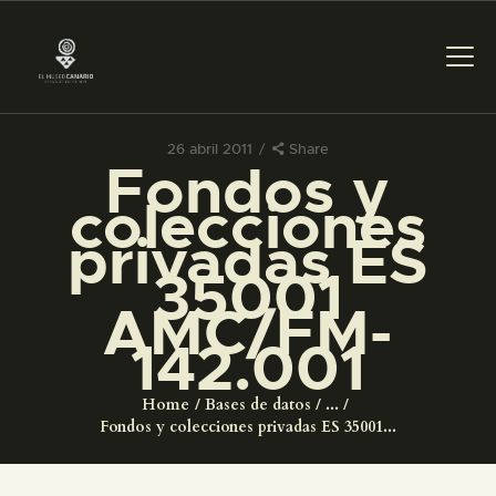
26 abril 2011
Share
Fondos y
PREPARAR LA VISITA
colecciones
privadas ES
ACTIVIDADES
35001
AMC/FM-
█
142.001
EL MUSEO
Home
Bases de datos
...
Fondos y colecciones privadas ES 35001...
COLECCIONES