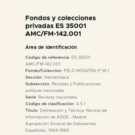
DIDÁCTICA
Fondos y colecciones
ESPAÑOL
privadas ES 35001
AMC/FM-142.001
PREPARAR LA VISITA
Área de identificación
Código de referencia
: ES 35001
ACTIVIDADES
AMC/FM-142.001
Fondo/Colección
: FELO MONZÓN (F.M.)
Sección
: Hemeroteca
█
Subsección
: Revistas y Publicaciones
políticas nacionales
EL MUSEO
Serie
: Revistas nacionales
Código de clasificación
: 4.5.1
Título
: Delineación y Técnica: Revista de
COLECCIONES
información de ASDE.- Madrid :
Agrupación Sindical de Delineantes
Españoles, 1964-1966
DIDÁCTICA