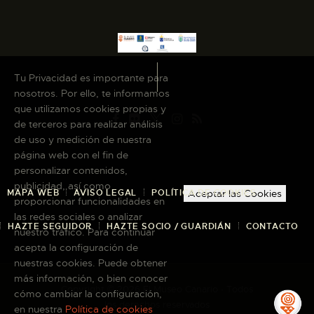
Tu Privacidad es importante para
nosotros. Por ello, te informamos
que utilizamos cookies propias y
de terceros para realizar análisis
de uso y medición de nuestra
página web con el fin de
personalizar contenidos,
publicidad, así como
MAPA WEB
AVISO LEGAL
POLÍTICA DE COOKIES
Aceptar las Cookies
proporcionar funcionalidades en
las redes sociales o analizar
HAZTE SEGUIDOR
HAZTE SOCIO / GUARDIÁN
CONTACTO
nuestro tráfico. Para continuar
acepta la configuración de
nuestras cookies. Puede obtener
más información, o bien conocer
Copyright © 2026 El Museo Canario · Todos
cómo cambiar la configuración,
los derechos reservados
en nuestra
Política de cookies