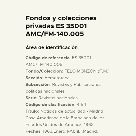
DIDÁCTICA
Fondos y colecciones
ESPAÑOL
privadas ES 35001
AMC/FM-140.005
PREPARAR LA VISITA
Área de identificación
Código de referencia
: ES 35001
ACTIVIDADES
AMC/FM-140.005
Fondo/Colección
: FELO MONZÓN (F.M.)
Sección
: Hemeroteca
█
Subsección
: Revistas y Publicaciones
políticas nacionales
EL MUSEO
Serie
: Revistas nacionales
Código de clasificación
: 4.5.1
Título
: Noticias de actualidad.- Madrid :
COLECCIONES
Casa Americana de la Embajada de los
Estados Unidos de América, 1963
Fechas
: 1963.Enero.1-Abril.1.Madrid.
DIDÁCTICA