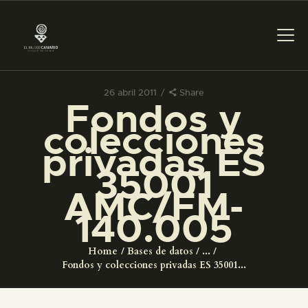
26 abril 2011
Share
Fondos y
PREPARAR LA VISITA
colecciones
privadas ES
ACTIVIDADES
35001
AMC/FM-
█
140.005
EL MUSEO
Home
Bases de datos
...
Fondos y colecciones privadas ES 35001...
COLECCIONES