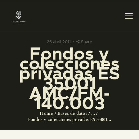
26 abril 2011
Share
Fondos y
PREPARAR LA VISITA
colecciones
privadas ES
ACTIVIDADES
35001
AMC/FM-
█
140.003
EL MUSEO
Home
Bases de datos
...
Fondos y colecciones privadas ES 35001...
COLECCIONES