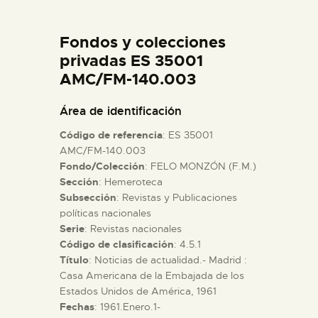
DIDÁCTICA
Fondos y colecciones
ESPAÑOL
privadas ES 35001
AMC/FM-140.003
PREPARAR LA VISITA
Área de identificación
Código de referencia
: ES 35001
ACTIVIDADES
AMC/FM-140.003
Fondo/Colección
: FELO MONZÓN (F.M.)
Sección
: Hemeroteca
█
Subsección
: Revistas y Publicaciones
políticas nacionales
EL MUSEO
Serie
: Revistas nacionales
Código de clasificación
: 4.5.1
Título
: Noticias de actualidad.- Madrid :
COLECCIONES
Casa Americana de la Embajada de los
Estados Unidos de América, 1961
Fechas
: 1961.Enero.1-
DIDÁCTICA