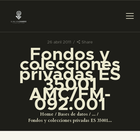
26 abril 2011
Share
Fondos y
PREPARAR LA VISITA
colecciones
privadas ES
ACTIVIDADES
35001
AMC/FM-
█
092.001
EL MUSEO
Home
Bases de datos
...
Fondos y colecciones privadas ES 35001...
COLECCIONES