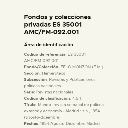
DIDÁCTICA
Fondos y colecciones
ESPAÑOL
privadas ES 35001
AMC/FM-092.001
PREPARAR LA VISITA
Área de identificación
Código de referencia
: ES 35001
ACTIVIDADES
AMC/FM-092.001
Fondo/Colección
: FELO MONZÓN (F.M.)
Sección
: Hemeroteca
█
Subsección
: Revistas y Publicaciones
políticas nacionales
EL MUSEO
Serie
: Revistas nacionales
Código de clasificación
: 4.5.1
Título
: Mundo: revista semanal de política
COLECCIONES
exterior y economía.- Madrid : s.n., 1954
(agosto-diciembre)
Fechas
: 1954.Agosto-Diciembre.Madrid.
DIDÁCTICA