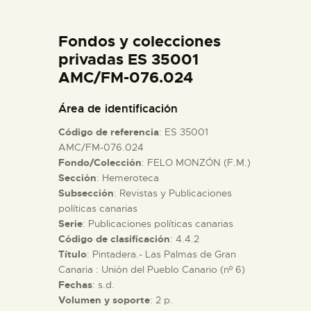
DIDÁCTICA
Fondos y colecciones
ESPAÑOL
privadas ES 35001
AMC/FM-076.024
PREPARAR LA VISITA
Área de identificación
Código de referencia
: ES 35001
ACTIVIDADES
AMC/FM-076.024
Fondo/Colección
: FELO MONZÓN (F.M.)
Sección
: Hemeroteca
█
Subsección
: Revistas y Publicaciones
políticas canarias
EL MUSEO
Serie
: Publicaciones políticas canarias
Código de clasificación
: 4.4.2
Título
: Pintadera.- Las Palmas de Gran
COLECCIONES
Canaria : Unión del Pueblo Canario (nº 6)
Fechas
: s.d.
Volumen y soporte
: 2 p.
DIDÁCTICA