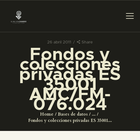
26 abril 2011
Share
Fondos y
PREPARAR LA VISITA
colecciones
privadas ES
ACTIVIDADES
35001
AMC/FM-
█
076.024
EL MUSEO
Home
Bases de datos
...
Fondos y colecciones privadas ES 35001...
COLECCIONES