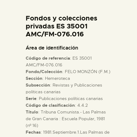
DIDÁCTICA
Fondos y colecciones
ESPAÑOL
privadas ES 35001
AMC/FM-076.016
PREPARAR LA VISITA
Área de identificación
Código de referencia
: ES 35001
ACTIVIDADES
AMC/FM-076.016
Fondo/Colección
: FELO MONZÓN (F.M.)
Sección
: Hemeroteca
█
Subsección
: Revistas y Publicaciones
políticas canarias
EL MUSEO
Serie
: Publicaciones políticas canarias
Código de clasificación
: 4.4.2
Título
: Tribuna Comunista.- Las Palmas
COLECCIONES
de Gran Canaria : Escuela Popular, 1981
(nº 16)
Fechas
: 1981.Septiembre.1.Las Palmas de
DIDÁCTICA