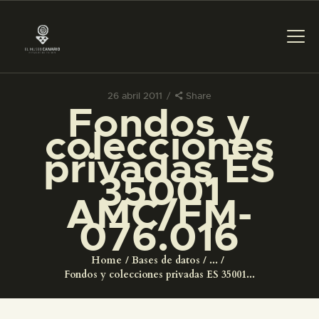
26 abril 2011
Share
Fondos y
PREPARAR LA VISITA
colecciones
privadas ES
ACTIVIDADES
35001
AMC/FM-
█
076.016
EL MUSEO
Home
Bases de datos
...
Fondos y colecciones privadas ES 35001...
COLECCIONES