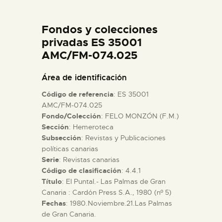
DIDÁCTICA
Fondos y colecciones
ESPAÑOL
privadas ES 35001
AMC/FM-074.025
PREPARAR LA VISITA
Área de identificación
Código de referencia
: ES 35001
ACTIVIDADES
AMC/FM-074.025
Fondo/Colección
: FELO MONZÓN (F.M.)
Sección
: Hemeroteca
█
Subsección
: Revistas y Publicaciones
políticas canarias
EL MUSEO
Serie
: Revistas canarias
Código de clasificación
: 4.4.1
Título
: El Puntal.- Las Palmas de Gran
COLECCIONES
Canaria : Cardón Press S.A., 1980 (nº 5)
Fechas
: 1980.Noviembre.21.Las Palmas
de Gran Canaria.
DIDÁCTICA