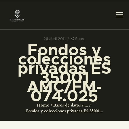
26 abril 2011
Share
Fondos y
PREPARAR LA VISITA
colecciones
privadas ES
ACTIVIDADES
35001
AMC/FM-
█
074.025
EL MUSEO
Home
Bases de datos
...
Fondos y colecciones privadas ES 35001...
COLECCIONES