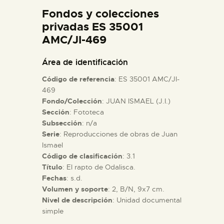
DIDÁCTICA
Fondos y colecciones
privadas ES 35001
AMC/JI-469
ESPAÑOL
Área de identificación
PREPARAR LA VISITA
Código de referencia
: ES 35001 AMC/JI-
469
ACTIVIDADES
Fondo/Colección
: JUAN ISMAEL (J.I.)
Sección
: Fototeca
Subsección
: n/a
█
Serie
: Reproducciones de obras de Juan
Ismael
Código de clasificación
: 3.1
EL MUSEO
Título
: El rapto de Odalisca.
Fechas
: s.d.
COLECCIONES
Volumen y soporte
: 2, B/N, 9x7 cm.
Nivel de descripción
: Unidad documental
simple
DIDÁCTICA