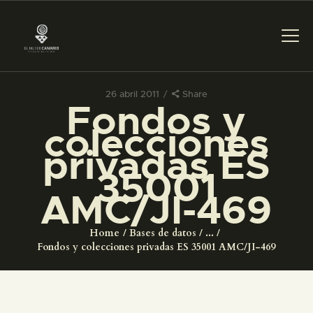
26 abril 2011
Share
Fondos y
PREPARAR LA VISITA
colecciones
privadas ES
ACTIVIDADES
35001
AMC/JI-469
█
Home
Bases de datos
...
EL MUSEO
Fondos y colecciones privadas ES 35001 AMC/JI-469
COLECCIONES